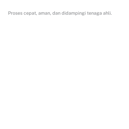
Proses cepat, aman, dan didampingi tenaga ahli.
Segera konsultasikan ke
Office Now
untuk
mengurus legalitas usaha digital Anda secara cepat
dan aman!
Search
...