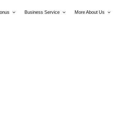
Bonus
Business Service
More About Us