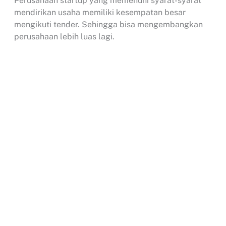
Perusahaan startup yang memenuhi syarat-syarat
mendirikan usaha memiliki kesempatan besar
mengikuti tender. Sehingga bisa mengembangkan
perusahaan lebih luas lagi.
Search
...
12 Cara Menjaga Konsistensi
Operasional PT Perorangan Setiap Hari