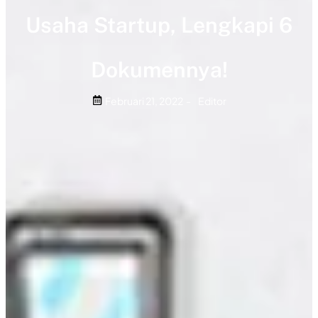
Usaha Startup, Lengkapi 6
Dokumennya!
Februari 21, 2022
-
Editor