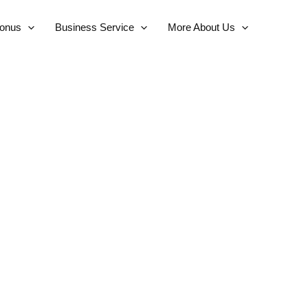
Bonus
Business Service
More About Us