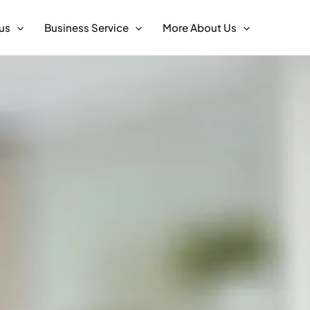
us
Business Service
More About Us