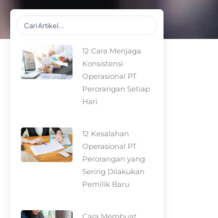
Search
...
12 Cara Menjaga
Konsistensi
Operasional PT
Perorangan Setiap
Hari
12 Kesalahan
Operasional PT
Perorangan yang
Sering Dilakukan
Pemilik Baru
Cara Membuat