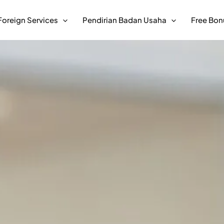
Foreign Services
Pendirian Badan Usaha
Free Bon