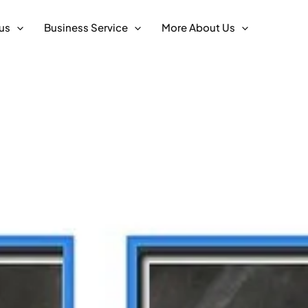
us
Business Service
More About Us