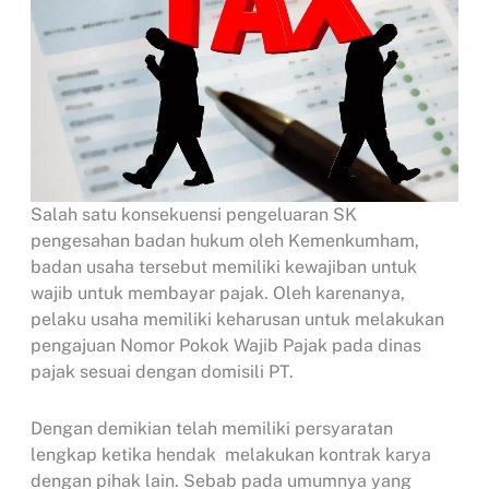
Salah satu konsekuensi pengeluaran SK
pengesahan badan hukum oleh Kemenkumham,
badan usaha tersebut memiliki kewajiban untuk
wajib untuk membayar pajak. Oleh karenanya,
pelaku usaha memiliki keharusan untuk melakukan
pengajuan Nomor Pokok Wajib Pajak pada dinas
pajak sesuai dengan domisili PT.
Dengan demikian telah memiliki persyaratan
lengkap ketika hendak melakukan kontrak karya
dengan pihak lain. Sebab pada umumnya yang