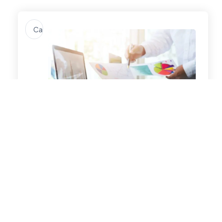
Search
...
12 Cara Menjaga Konsistensi
Operasional PT Perorangan Setiap Hari