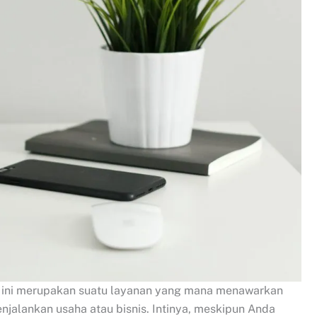
ual ini merupakan suatu layanan yang mana menawarkan
jalankan usaha atau bisnis. Intinya, meskipun Anda