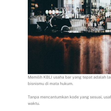
Memilih KBLI usaha bar yang tepat adalah l
bisnismu di mata hukum.
Tanpa mencantumkan kode yang sesuai, usah
waktu.