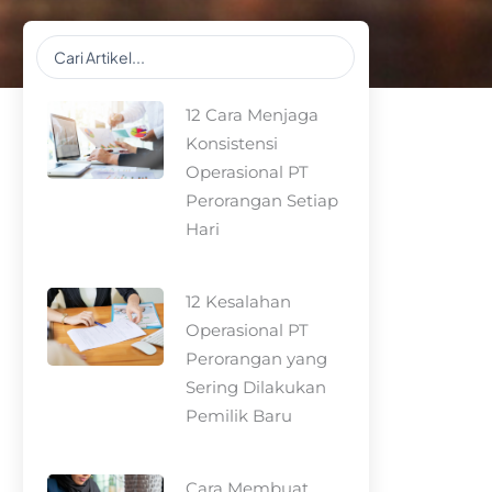
Search
...
12 Cara Menjaga
Konsistensi
Operasional PT
Perorangan Setiap
Hari
12 Kesalahan
Operasional PT
Perorangan yang
Sering Dilakukan
Pemilik Baru
Cara Membuat