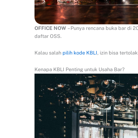
OFFICE NOW
– Punya rencana buka bar di 2
daftar OSS.
Kalau salah
pilih kode KBLI
, izin bisa tertol
Kenapa KBLI Penting untuk Usaha Bar?