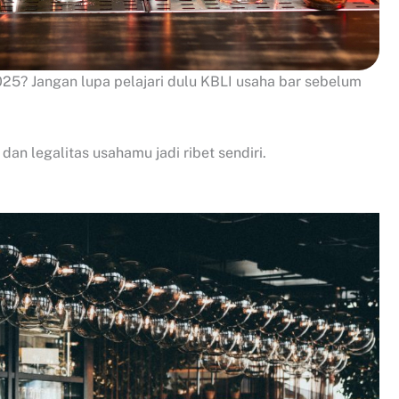
025? Jangan lupa pelajari dulu KBLI usaha bar sebelum
ak dan legalitas usahamu jadi ribet sendiri.