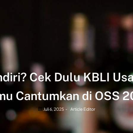
diri? Cek Dulu KBLI Usa
mu Cantumkan di OSS 2
Juli 6, 2025
-
Article Editor