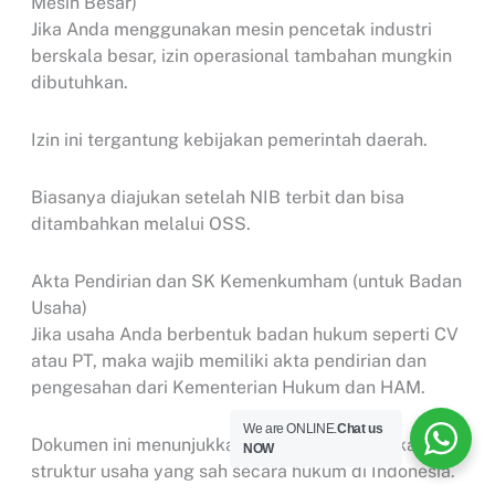
Mesin Besar)
Jika Anda menggunakan mesin pencetak industri
berskala besar, izin operasional tambahan mungkin
dibutuhkan.
Izin ini tergantung kebijakan pemerintah daerah.
Biasanya diajukan setelah NIB terbit dan bisa
ditambahkan melalui OSS.
Akta Pendirian dan SK Kemenkumham (untuk Badan
Usaha)
Jika usaha Anda berbentuk badan hukum seperti CV
atau PT, maka wajib memiliki akta pendirian dan
pengesahan dari Kementerian Hukum dan HAM.
We are ONLINE.
Chat us
Dokumen ini menunjukkan legalitas kepemilikan dan
NOW
struktur usaha yang sah secara hukum di Indonesia.