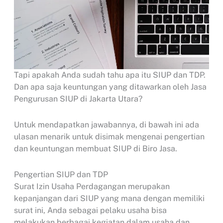
Tapi apakah Anda sudah tahu apa itu SIUP dan TDP.
Dan apa saja keuntungan yang ditawarkan oleh Jasa
Pengurusan SIUP di Jakarta Utara?
Untuk mendapatkan jawabannya, di bawah ini ada
ulasan menarik untuk disimak mengenai pengertian
dan keuntungan membuat SIUP di Biro Jasa.
Pengertian SIUP dan TDP
Surat Izin Usaha Perdagangan merupakan
kepanjangan dari SIUP yang mana dengan memiliki
surat ini, Anda sebagai pelaku usaha bisa
melakukan berbagai kegiatan dalam usaha dan