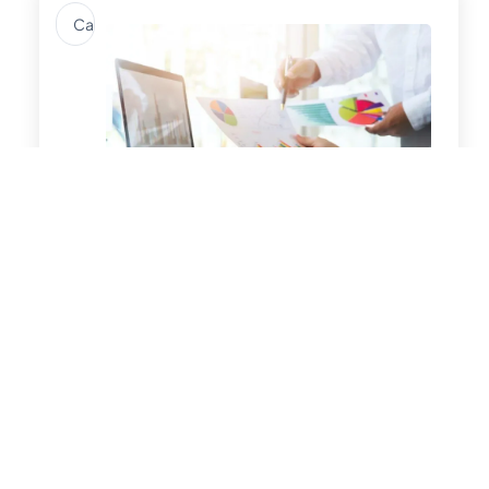
Search
...
12 Cara Menjaga Konsistensi
Operasional PT Perorangan Setiap Hari