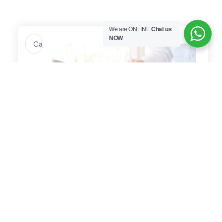
We are ONLINE.
Chat us
Search
NOW
...
12 Cara Menjaga Konsistensi
Operasional PT Perorangan Setiap Hari