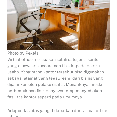
Photo by Pexels
Virtual office merupakan salah satu jenis kantor
yang disewakan secara non fisik kepada pelaku
usaha. Yang mana kantor tersebut bisa digunakan
sebagai alamat yang legal/resmi dari bisnis yang
dijalankan oleh pelaku usaha. Menariknya, meski
berbentuk non fisik penyewa tetap menyediakan
fasilitas kantor seperti pada umumnya.
Adapun fasilitas yang didapatkan dari virtual office
adalah: