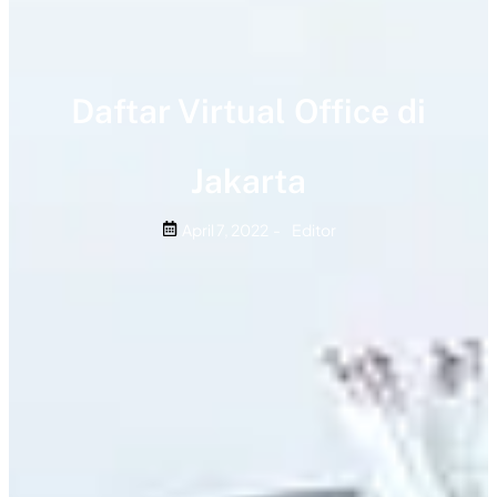
Daftar Virtual Office di
Jakarta
April 7, 2022
-
Editor