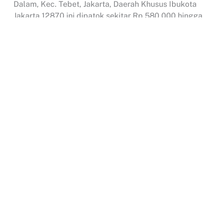
Dalam, Kec. Tebet, Jakarta, Daerah Khusus Ibukota
Jakarta 12870 ini dipatok sekitar Rp 580.000 hingga
Rp 3.000.000 per bulan.
Demikianlah ulasan menarik mengenai perbedaan
Virtual Office, Co-Working Space, Serviced Office.
Berikut dengan daftar dan harga virtual office di
Jakarta Utara dan sekitarnya yang bisa Anda jadikan
sebagai referensi.
Search
...