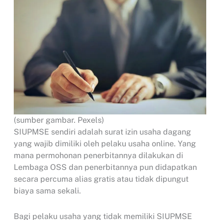
(sumber gambar. Pexels)
SIUPMSE sendiri adalah surat izin usaha dagang
yang wajib dimiliki oleh pelaku usaha online. Yang
mana permohonan penerbitannya dilakukan di
Lembaga OSS dan penerbitannya pun didapatkan
secara percuma alias gratis atau tidak dipungut
biaya sama sekali.
Bagi pelaku usaha yang tidak memiliki SIUPMSE