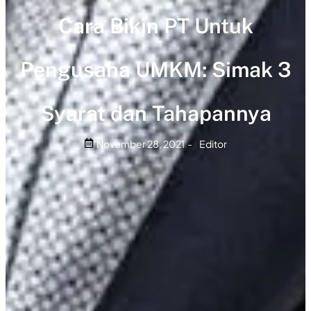
Cara Bikin PT Untuk
Pengusaha UMKM: Simak 3
Syarat dan Tahapannya
November 28, 2021
-
Editor