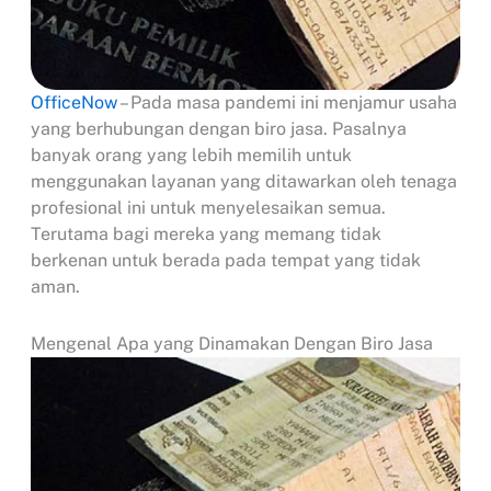
OfficeNow
– Pada masa pandemi ini menjamur usaha
yang berhubungan dengan biro jasa. Pasalnya
banyak orang yang lebih memilih untuk
menggunakan layanan yang ditawarkan oleh tenaga
profesional ini untuk menyelesaikan semua.
Terutama bagi mereka yang memang tidak
berkenan untuk berada pada tempat yang tidak
aman.
Mengenal Apa yang Dinamakan Dengan Biro Jasa