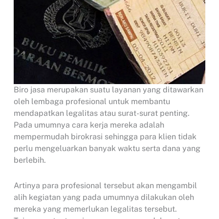
Biro jasa merupakan suatu layanan yang ditawarkan
oleh lembaga profesional untuk membantu
mendapatkan legalitas atau surat-surat penting.
Pada umumnya cara kerja mereka adalah
mempermudah birokrasi sehingga para klien tidak
perlu mengeluarkan banyak waktu serta dana yang
berlebih.
Artinya para profesional tersebut akan mengambil
alih kegiatan yang pada umumnya dilakukan oleh
mereka yang memerlukan legalitas tersebut.