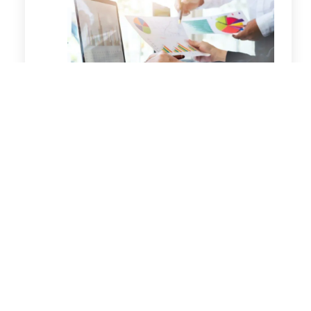
12 Cara Menjaga Konsistensi
Operasional PT Perorangan Setiap Hari