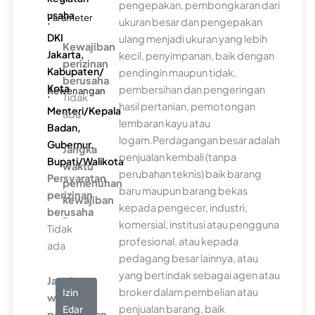
pengepakan, pembongkaran dari
usaha
Parameter
:
ukuran besar dan pengepakan
DKI
ulang menjadi ukuran yang lebih
Kewajiban
Jakarta,
kecil, penyimpanan, baik dengan
perizinan
Kabupaten/
pendingin maupun tidak,
berusaha
Kota
pembersihan dan pengeringan
Kewenangan
:
Tidak
hasil pertanian, pemotongan
Menteri/Kepala
ada
lembaran kayu atau
Badan,
logam.Perdagangan besar adalah
Gubernur,
Jangka
penjualan kembali (tanpa
Bupati/Walikota
waktu
perubahan teknis) baik barang
Persyaratan
pemenuhan
baru maupun barang bekas
perizinan
kewajiban
kepada pengecer, industri,
berusaha
-
komersial, institusi atau pengguna
Tidak
profesional, atau kepada
ada
pedagang besar lainnya, atau
yang bertindak sebagai agen atau
Jangka
broker dalam pembelian atau
Izin
waktu
penjualan barang, baik
Edar
pemenuhan