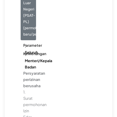
Luar
Negeri
(PSAT-
PL)
(permohonan
baru/perpanjangan)
Parameter
:
Seluruh
Kewenangan
:
Menteri/Kepala
Badan
Persyaratan
perizinan
berusaha
1.
Surat
permohonan
Izin
Edar