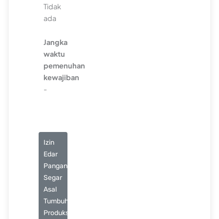
Tidak
ada
Jangka
waktu
pemenuhan
kewajiban
-
Izin
Edar
Pangan
Segar
Asal
Tumbuhan
Produksi