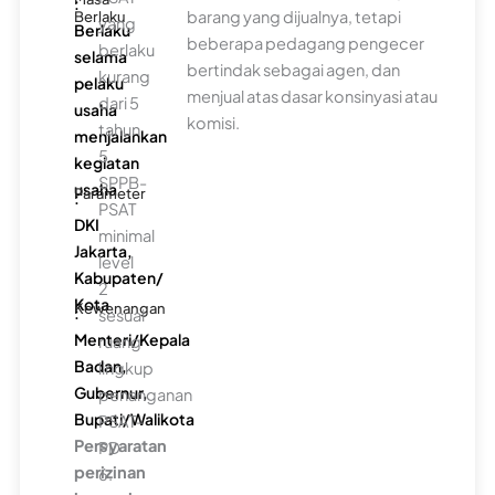
:
barang yang dijualnya, tetapi
Berlaku
yang
Berlaku
beberapa pedagang pengecer
berlaku
selama
bertindak sebagai agen, dan
kurang
pelaku
menjual atas dasar konsinyasi atau
dari 5
usaha
komisi.
tahun
menjalankan
5.
kegiatan
SPPB-
usaha
Parameter
:
PSAT
DKI
minimal
Jakarta,
level
Kabupaten/
2
Kota
Kewenangan
:
sesuai
Menteri/Kepala
ruang
Badan,
lingkup
Gubernur,
penanganan
Bupati/Walikota
PSAT-
Persyaratan
PD
perizinan
6.