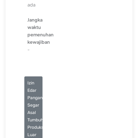
ada
Jangka
waktu
pemenuhan
kewajiban
-
Izin
Edar
Pangan
Segar
Asal
Tumbuhan
Produksi
Luar