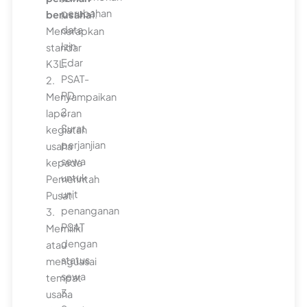
perubahan
berusaha
1.
data
Menerapkan
Izin
standar
Edar
K3L.
PSAT-
2.
PD
Menyampaikan
2.
laporan
Surat
kegiatan
perjanjian
usaha
sewa
kepada
untuk
Pemerintah
unit
Pusat.
penanganan
3.
PSAT
Memiliki
dengan
atau
status
menguasai
sewa
tempat
3.
usaha