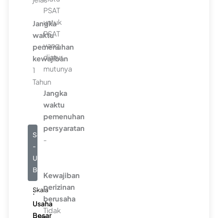
PSAT
untuk
Jangka
PSAT
waktu
yang
pemenuhan
diatur
kewajiban
mutunya
1
Tahun
Jangka
waktu
pemenuhan
persyaratan
Seluruhnya
-
-
Usaha
Besar
Kewajiban
perizinan
Skala
:
berusaha
Usaha
Tidak
Besar
Luas