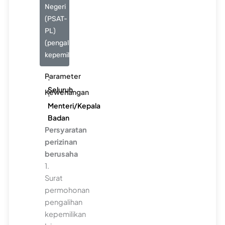
Negeri
(PSAT-
PL)
(pengalihan
kepemilikan)
Parameter
:
Seluruh
Kewenangan
:
Menteri/Kepala
Badan
Persyaratan
perizinan
berusaha
1.
Surat
permohonan
pengalihan
kepemilikan