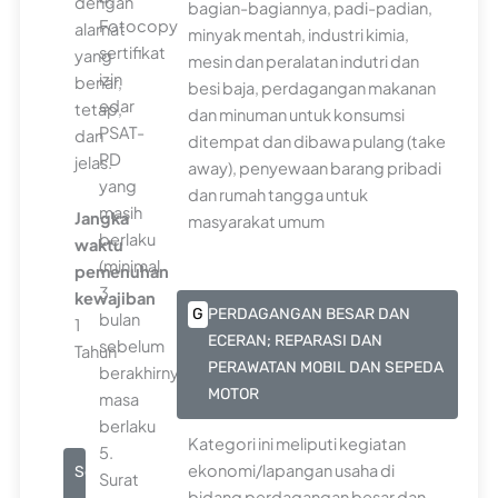
dengan
bagian-bagiannya, padi-padian,
Fotocopy
alamat
minyak mentah, industri kimia,
sertifikat
yang
mesin dan peralatan indutri dan
izin
benar,
besi baja, perdagangan makanan
edar
tetap,
dan minuman untuk konsumsi
PSAT-
dan
ditempat dan dibawa pulang (take
PD
jelas.
away), penyewaan barang pribadi
yang
dan rumah tangga untuk
masih
Jangka
masyarakat umum
berlaku
waktu
(minimal
pemenuhan
3
kewajiban
G
PERDAGANGAN BESAR DAN
bulan
1
ECERAN; REPARASI DAN
sebelum
Tahun
PERAWATAN MOBIL DAN SEPEDA
berakhirnya
MOTOR
masa
berlaku
Kategori ini meliputi kegiatan
5.
ekonomi/lapangan usaha di
Seluruh
Surat
bidang perdagangan besar dan