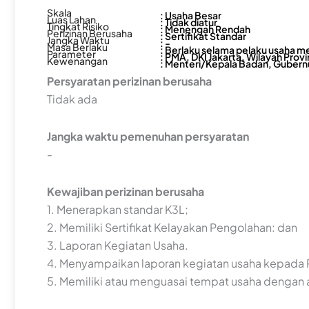
Skala
: Usaha Besar
Luas Lahan
: Tidak diatur
Tingkat Risiko
: Menengah Rendah
Perizinan Berusaha
: Sertifikat Standar
Jangka Waktu
: -
Masa Berlaku
: Berlaku selama pelaku usaha m
Parameter
: PMA, DKI Jakarta, Wilayah Prov
Kewenangan
: Menteri/Kepala Badan, Gubernu
Persyaratan perizinan berusaha
Tidak ada
Jangka waktu pemenuhan persyaratan
-
Kewajiban perizinan berusaha
1. Menerapkan standar K3L;
2. Memiliki Sertifikat Kelayakan Pengolahan: dan
3. Laporan Kegiatan Usaha.
4. Menyampaikan laporan kegiatan usaha kepada 
5. Memiliki atau menguasai tempat usaha dengan a