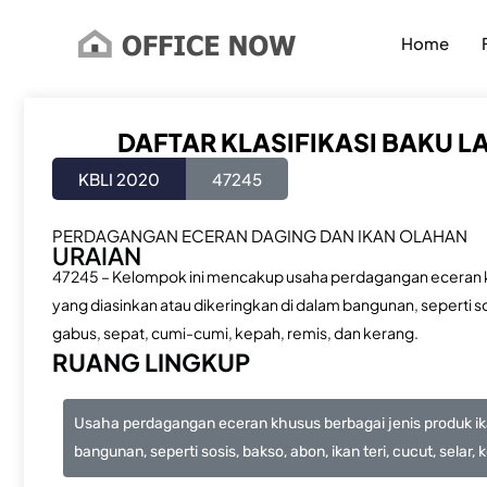
Lewati
ke
Home
konten
DAFTAR KLASIFIKASI BAKU L
KBLI 2020
47245
PERDAGANGAN ECERAN DAGING DAN IKAN OLAHAN
URAIAN
47245 – Kelompok ini mencakup usaha perdagangan eceran kh
yang diasinkan atau dikeringkan di dalam bangunan, seperti sos
gabus, sepat, cumi-cumi, kepah, remis, dan kerang.
RUANG LINGKUP
Usaha perdagangan eceran khusus berbagai jenis produk ika
bangunan, seperti sosis, bakso, abon, ikan teri, cucut, selar,