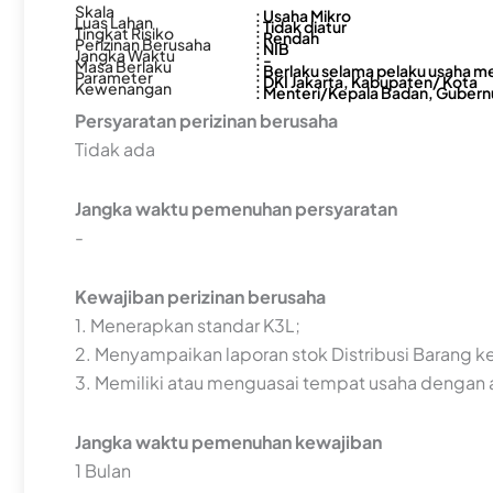
Skala
: Usaha Mikro
Luas Lahan
: Tidak diatur
Tingkat Risiko
: Rendah
Perizinan Berusaha
: NIB
Jangka Waktu
: -
Masa Berlaku
: Berlaku selama pelaku usaha m
Parameter
: DKI Jakarta, Kabupaten/ Kota
Kewenangan
: Menteri/Kepala Badan, Gubernu
Persyaratan perizinan berusaha
Tidak ada
Jangka waktu pemenuhan persyaratan
-
Kewajiban perizinan berusaha
1. Menerapkan standar K3L;
2. Menyampaikan laporan stok Distribusi Barang 
3. Memiliki atau menguasai tempat usaha dengan a
Jangka waktu pemenuhan kewajiban
1 Bulan