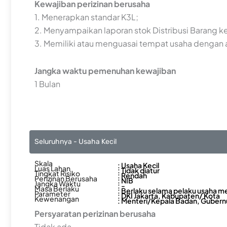
Kewajiban perizinan berusaha
1. Menerapkan standar K3L;
2. Menyampaikan laporan stok Distribusi Barang 
3. Memiliki atau menguasai tempat usaha dengan a
Jangka waktu pemenuhan kewajiban
1 Bulan
Seluruhnya - Usaha Kecil
Skala
: Usaha Kecil
Luas Lahan
: Tidak diatur
Tingkat Risiko
: Rendah
Perizinan Berusaha
: NIB
Jangka Waktu
: -
Masa Berlaku
: Berlaku selama pelaku usaha m
Parameter
: DKI Jakarta, Kabupaten/ Kota
Kewenangan
: Menteri/Kepala Badan, Gubernu
Persyaratan perizinan berusaha
Tidak ada