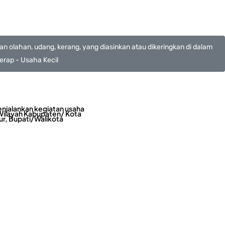
n olahan, udang, kerang, yang diasinkan atau dikeringkan di dalam
 kerap - Usaha Kecil
enjalankan kegiatan usaha
 Wilayah Kabupaten/ Kota
r, Bupati/Walikota