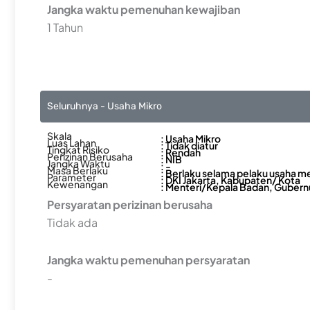
Jangka waktu pemenuhan kewajiban
1 Tahun
Seluruhnya - Usaha Mikro
Skala
: Usaha Mikro
Luas Lahan
: Tidak diatur
Tingkat Risiko
: Rendah
Perizinan Berusaha
: NIB
Jangka Waktu
: -
Masa Berlaku
: Berlaku selama pelaku usaha m
Parameter
: DKI Jakarta, Kabupaten/ Kota
Kewenangan
: Menteri/Kepala Badan, Gubernu
Persyaratan perizinan berusaha
Tidak ada
Jangka waktu pemenuhan persyaratan
-