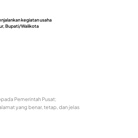
enjalankan kegiatan usaha
r, Bupati/Walikota
kepada Pemerintah Pusat;
lamat yang benar, tetap, dan jelas