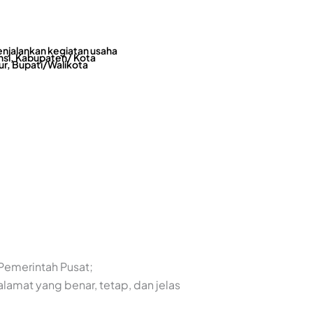
enjalankan kegiatan usaha
insi, Kabupaten/ Kota
r, Bupati/Walikota
Pemerintah Pusat;
lamat yang benar, tetap, dan jelas