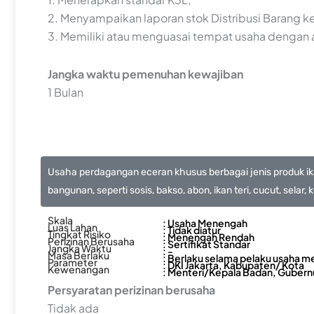
2. Menyampaikan laporan stok Distribusi Barang 
3. Memiliki atau menguasai tempat usaha dengan a
Jangka waktu pemenuhan kewajiban
1 Bulan
Usaha perdagangan eceran khusus berbagai jenis produk ika
bangunan, seperti sosis, bakso, abon, ikan teri, cucut, sela
Skala
: Usaha Menengah
Luas Lahan
: Tidak diatur
Tingkat Risiko
: Menengah Rendah
Perizinan Berusaha
: Sertifikat Standar
Jangka Waktu
: -
Masa Berlaku
: Berlaku selama pelaku usaha m
Parameter
: DKI Jakarta, Kabupaten/ Kota
Kewenangan
: Menteri/Kepala Badan, Gubernu
Persyaratan perizinan berusaha
Tidak ada