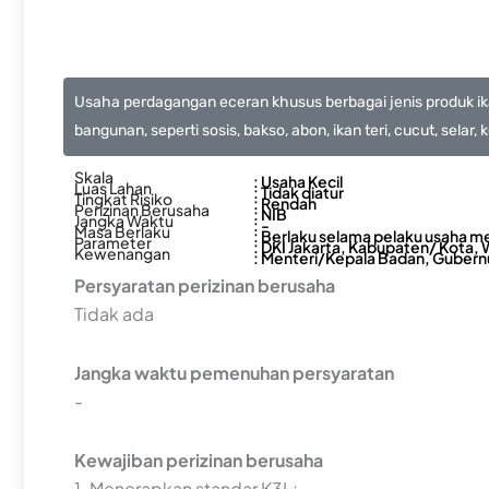
Usaha perdagangan eceran khusus berbagai jenis produk ika
bangunan, seperti sosis, bakso, abon, ikan teri, cucut, selar,
Skala
: Usaha Kecil
Luas Lahan
: Tidak diatur
Tingkat Risiko
: Rendah
Perizinan Berusaha
: NIB
Jangka Waktu
: -
Masa Berlaku
: Berlaku selama pelaku usaha m
Parameter
: DKI Jakarta, Kabupaten/ Kota,
Kewenangan
: Menteri/Kepala Badan, Gubernu
Persyaratan perizinan berusaha
Tidak ada
Jangka waktu pemenuhan persyaratan
-
Kewajiban perizinan berusaha
1. Menerapkan standar K3L;