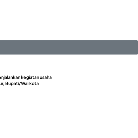
enjalankan kegiatan usaha
r, Bupati/Walikota