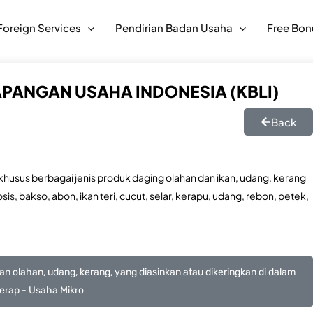
Foreign Services
Pendirian Badan Usaha
Free Bon
APANGAN USAHA INDONESIA (KBLI)
Back
usus berbagai jenis produk daging olahan dan ikan, udang, kerang
is, bakso, abon, ikan teri, cucut, selar, kerapu, udang, rebon, petek,
n olahan, udang, kerang, yang diasinkan atau dikeringkan di dalam
 kerap - Usaha Mikro