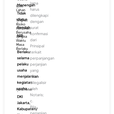
lama
Menengah
Luas
:
harus
Lahan
Tidak
dilengkapi
diatur
Tingkat
:
dengan
Risiko
Rendah
surat
Perizinan
:
Berusaha
konfirmasi
NIB
Jangka
:
dari
Waktu
-
Masa
:
Prinsipal
Berlaku
Berlaku
terkait
selama
perpanjangan
pelaku
perjanjian
usaha
yang
menjalankan
telah
kegiatan
dilegalisir
usaha
oleh
Parameter
:
Notaris;
DKI
c.
Jakarta,
Bila
Kabupaten/
perjanjian