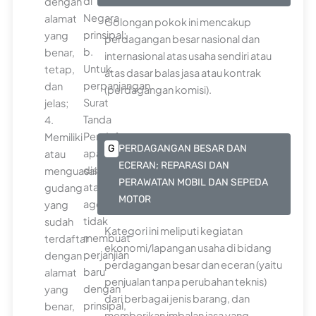
di
dengan
Negara
alamat
Golongan pokok ini mencakup
prinsipal;
yang
perdagangan besar nasional dan
b.
benar,
internasional atas usaha sendiri atau
Untuk
tetap,
atas dasar balas jasa atau kontrak
perpanjangan
dan
(perdagangan komisi).
Surat
jelas;
Tanda
4.
Pendaftaran,
Memiliki
G
PERDAGANGAN BESAR DAN
apabila
atau
ECERAN; REPARASI DAN
distributor
menguasai
PERAWATAN MOBIL DAN SEPEDA
atau
gudang
MOTOR
agen
yang
tidak
sudah
Kategori ini meliputi kegiatan
membuat
terdaftar
ekonomi/lapangan usaha di bidang
perjanjian
dengan
perdagangan besar dan eceran (yaitu
baru
alamat
penjualan tanpa perubahan teknis)
dengan
yang
dari berbagai jenis barang, dan
prinsipal,
benar,
memberikan imbalan jasa yang