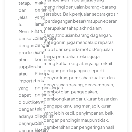
maka
tetap,
mengiringi penjualan barang-barang
perjanjian
dan
tersebut. Baik penjualan secara grosir
yang
jelas;
(perdagangan besar) maupun eceran
lama
5.
merupakan tahap akhir dalam
harus
Memiliki
pendistribusian barang dagangan.
dilengkapi
perikatan
Kategori ini juga mencakup reparasi
dengan
dengan
mobil dan sepeda motor.Penjualan
surat
produsen
tanpa perubahan teknis juga
konfirmasi
atau
mengikutkan kegiatan yang terkait
dari
supplier
dengan perdagangan, seperti
Prinsipal
atau
penyortiran, pemisahan kualitas dan
terkait
importir
penyusunan barang, pencampuran,
perpanjangan
yang
pembotolan, pengepakan,
perjanjian
dapat
pembongkaran dari ukuran besar dan
yang
dibuktikan
pengepakan ulang menjadi ukuran
telah
dengan
yang lebih kecil, penyimpanan, baik
dilegalisir
adanya
dengan pendingin maupun tidak,
oleh
perjanjian,
pembersihan dan pengeringan hasil
Notary
penunjukan,