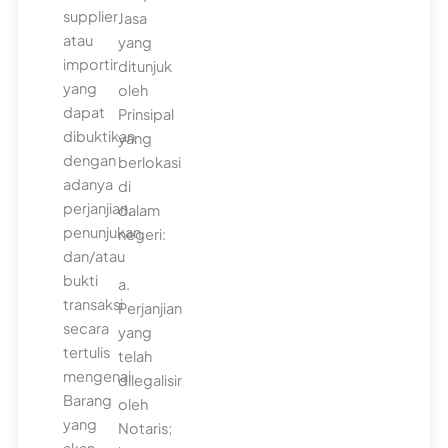
supplier
Jasa
atau
yang
importir
ditunjuk
yang
oleh
dapat
Prinsipal
dibuktikan
yang
dengan
berlokasi
adanya
di
perjanjian,
dalam
penunjukan,
negeri:
dan/atau
bukti
a.
transaksi
Perjanjian
secara
yang
tertulis
telah
mengenai
dilegalisir
Barang
oleh
yang
Notaris;