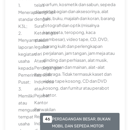
parfum, kosmetik dan sabun, sepeda
telah
1.
serta bagian dan aksesorinya, alat
dilengkapi
Menerapkan
tulis, buku, majalah dan koran, barang
dengan
standar
fotografi dan optik (misalnya
Surat
K3L;
kacamata, teropong, kaca
Keterangan
2.
pembesar), video tape, CD, DVD,
atau
Menyampaikan
barang kulit dan perlengkapan
legalisir
laporan
perjalanan, jam tangan, jam meja atau
dari
kegiatan
dinding dan perhiasan, alat musik,
Atase
usaha
permainan dan mainan, alat-alat
Perdagangan
kepada
olahraga. Tidak termasuk kaset dan
Republik
Pemerintah
video tape kosong, CD dan DVD
Indonesia
Pusat;
kosong, dan furnitur atau perabot
atau
3.
kantor.
Pejabat
Memiliki
Kantor
atau
Perwakilan
menguasai
Republik
tempat
46
PERDAGANGAN BESAR, BUKAN
Indonesia
usaha
MOBIL DAN SEPEDA MOTOR