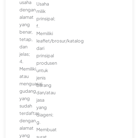
usaha
Usaha
dengan
milik
alamat
prinsipal;
yang
f.
benar,
Memiliki
tetap,
leaflet/brosur/katalog
dan
dari
jelas;
prinsipal
4.
produsen
Memiliki
untuk
atau
jenis
menguasai
barang
gudang
dan/atau
yang
jasa
sudah
yang
terdaftar
diageni;
dengan
g.
alamat
Membuat
yang
surat