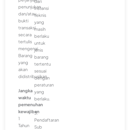
dari
penunjukan,
instansi
dan/atau
teknis
bukti
yang
transaksi
masih
secara
berlaku
tertulis
untuk
mengenai
jenis
Barang
barang
yang
tertentu
akan
sesuai
didistribusikan.
dengan
peraturan
Jangka
yang
waktu
berlaku.
pemenuhan
kewajiban
3.
1
Pendaftaran
Tahun
Sub