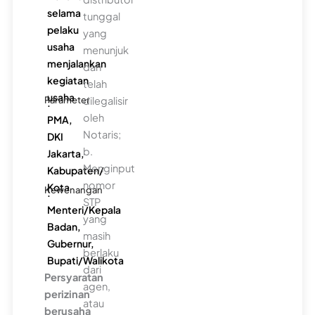
selama
tunggal
pelaku
yang
usaha
menunjuk
menjalankan
dan
kegiatan
telah
usaha
Parameter
dilegalisir
:
oleh
PMA,
Notaris;
DKI
b.
Jakarta,
Menginput
Kabupaten/
nomor
Kota
Kewenangan
:
STP
Menteri/Kepala
yang
Badan,
masih
Gubernur,
berlaku
Bupati/Walikota
dari
Persyaratan
agen,
perizinan
atau
berusaha