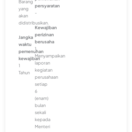
Barang
persyaratan
yang
-
akan
didistribusikan.
Kewajiban
perizinan
Jangka
berusaha
waktu
1.
pemenuhan
Menyampaikan
kewajiban
laporan
1
kegiatan
Tahun
perusahaan
setiap
6
(enam)
bulan
sekali
kepada
Menteri