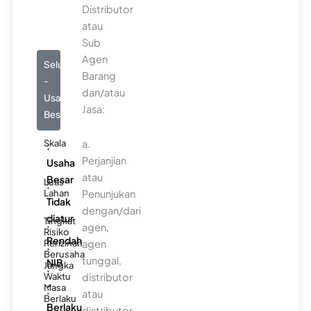
Distributor
atau
Sub
Agen
Seluruhnya
Barang
-
dan/atau
Usaha
Jasa:
Besar
Skala
a.
:
Perjanjian
Usaha
atau
Besar
Luas
:
Lahan
Penunjukan
Tidak
dengan/dari
diatur
Tingkat
:
agen,
Risiko
Rendah
Perizinan
agen
:
Berusaha
tunggal,
NIB
Jangka
:
Waktu
distributor
-
Masa
:
atau
Berlaku
Berlaku
distributor