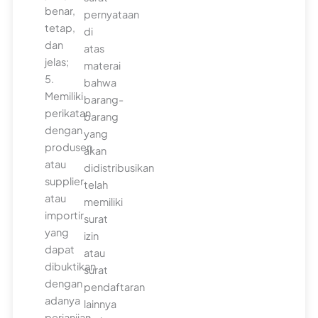
benar,
pernyataan
tetap,
di
dan
atas
jelas;
materai
5.
bahwa
Memiliki
barang-
perikatan
barang
dengan
yang
produsen
akan
atau
didistribusikan
supplier
telah
atau
memiliki
importir
surat
yang
izin
dapat
atau
dibuktikan
surat
dengan
pendaftaran
adanya
lainnya
perjanjian,