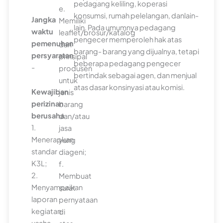
pedagang keliling, koperasi
e.
konsumsi, rumah pelelangan, danlain-
Jangka
Memiliki
lain. Pada umumnya pedagang
waktu
leaflet/brosur/katalog
pengecer memperoleh hak atas
pemenuhan
dari
barang- barang yang dijualnya, tetapi
persyaratan
prinsipal
beberapa pedagang pengecer
-
produsen
bertindak sebagai agen, dan menjual
untuk
atas dasar konsinyasi atau komisi.
Kewajiban
jenis
perizinan
barang
berusaha
dan/atau
1.
jasa
Menerapkan
yang
standar
diageni;
K3L;
f.
2.
Membuat
Menyampaikan
surat
laporan
pernyataan
kegiatan
di