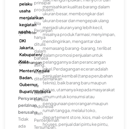
prinsipal
pelaku
memisahkan kualitas barang dalam
produsen;
usaha
ukuran besar, membongkar dari
d.
menjalankan
ukuran besar dan mengepak ulang
Bila
kegiatan
menjadi ukuran yang lebih kecil,
Perjanjian
usaha
Parameter
:
misalnya produk farmasi; menyimpan,
hanya
DKI
mendinginkan, mengantar dan
ditulis
Jakarta,
memasang barang-barang, terlibat
dalam
Kabupaten/
dalam promosi penjualan untuk
bahasa
Kota
pelanggannya dan perancangan
Kewenangan
:
asing,
label.Perdagangan eceran adalah
Menteri/Kepala
wajib
penjualan kembali (tanpa perubahan
Badan,
diterjemahkan
teknis), baik barang baru maupun
Gubernur,
ke
bekas, utamanya kepada masyarakat
Bupati/Walikota
dalam
umum untuk konsumsi atau
Persyaratan
bahasa
penggunaan perorangan maupun
perizinan
Indonesia
rumah tangga, melalui toko,
berusaha
oleh
departement store, kios, mail-order
Tidak
Penterjemah
houses, penjual dari pintu ke pintu,
ada
Tersumpah;