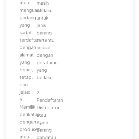
atau
masih
menguasai
berlaku
gudang
untuk
yang
jenis
sudah
barang
terdaftar
tertentu
dengan
sesuai
alamat
dengan
yang
peraturan
benar,
yang
tetap,
berlaku.
dan
jelas;
2.
5.
Pendaftaran
Memiliki
Distributor
perikatan
atau
dengan
Agen
produsen
Barang
atau
dan/atau