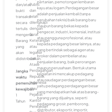
pertanian, pemotongan lembaran
Public
dan/atau
kayu atau logam.Perdagangan besar
dan
bukti
adalah penjualan kembali (tanpa
telah
transaksi
perubahan teknis) baik barang baru
dilengkapi
secara
maupun barang bekas kepada
dengan
tertulis
pengecer, industri, komersial, institusi
Surat
mengenai
atau pengguna profesional, atau
Keterangan
Barang
kepada pedagang besar lainnya, atau
atau
yang
yang bertindak sebagai agen atau
legalisir
akan
broker dalam pembelian atau
dari
didistribusikan.
penjualan barang, baik perorangan
Atase
maupun perusahaan. Bentuk utama
Perdagangan
Jangka
kegiatan ini mencakup pedagang
Republik
waktu
atau saudagar perdagangan besar,
Indonesia
pemenuhan
yaitu pedagang perdagangan besar
atau
kewajiban
yang mendapatkan hak atas barang-
Pejabat
1
barang yang dijualnya, seperti
Kantor
Tahun
pedagang grosir, pemborong,
Perwakilan
distributor, eksportir, importir,