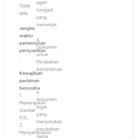
agen
Tidak
tunggal
ada
yang
menunjuk;
Jangka
waktu
4.
pemenuhan
Dokumen
persyaratan
untuk
-
Perubahan
Administrasi
Kewajiban
:
perizinan
berusaha
a.
1.
dokumen
Menerapkan
legal
standar
yang
K3L;
menyatakan
2.
perubahan
Menyampaikan
nama