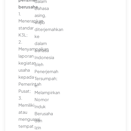
dalam
berusaha
bahasa
1.
asing,
Menerapkan
wajib
standar
diterjemahkan
K3L;
ke
2.
dalam
Menyampaikan
bahasa
laporan
Indonesia
kegiatan
oleh
usaha
Penerjemah
kepada
Tersumpah;
Pemerintah
e.
Pusat;
Melampirkan
3.
Nomor
Memiliki
Induk
atau
Berusaha
menguasai
dan
tempat
Izin