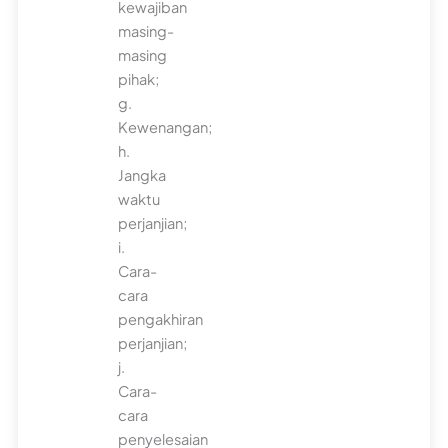
kewajiban
masing-
masing
pihak;
g.
Kewenangan;
h.
Jangka
waktu
perjanjian;
i.
Cara-
cara
pengakhiran
perjanjian;
j.
Cara-
cara
penyelesaian