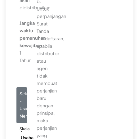
akan
b.
didistribusikan.
Untuk
perpanjangan
Jangka
Surat
waktu
Tanda
pemenuhan
Pendaftaran,
kewajiban
apabila
1
distributor
Tahun
atau
agen
tidak
membuat
perjanjian
Seluruhnya
baru
-
dengan
Usaha
prinsipal,
Menengah
maka
perjanjian
Skala
:
yang
Usaha