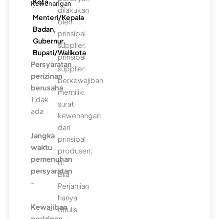
Kota
Kewenangan
:
dilakukan
Menteri/Kepala
oleh
Badan,
prinsipal
Gubernur,
supplier,
Bupati/Walikota
prinsipal
Persyaratan
supplier
perizinan
berkewajiban
berusaha
memiliki
Tidak
surat
ada
kewenangan
dari
Jangka
prinsipal
waktu
produsen;
pemenuhan
d.
persyaratan
Bila
-
Perjanjian
hanya
Kewajiban
ditulis
perizinan