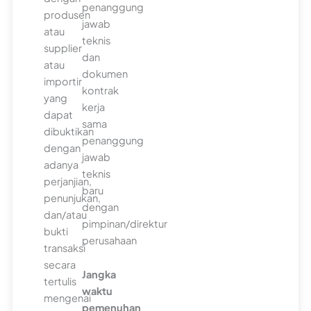
penanggung
produsen
jawab
atau
teknis
supplier
dan
atau
dokumen
importir
kontrak
yang
kerja
dapat
sama
dibuktikan
penanggung
dengan
jawab
adanya
teknis
perjanjian,
baru
penunjukan,
dengan
dan/atau
pimpinan/direktur
bukti
perusahaan
transaksi
secara
Jangka
tertulis
waktu
mengenai
pemenuhan