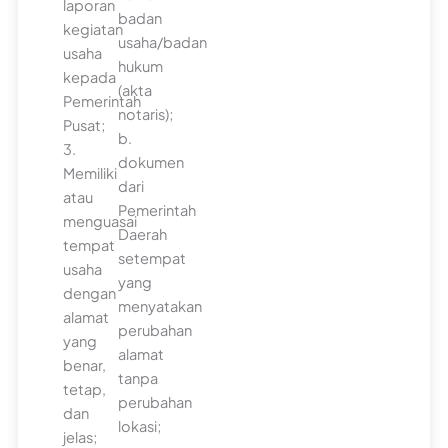
laporan
badan
kegiatan
usaha/badan
usaha
hukum
kepada
(akta
Pemerintah
notaris);
Pusat;
b.
3.
dokumen
Memiliki
dari
atau
Pemerintah
menguasai
Daerah
tempat
setempat
usaha
yang
dengan
menyatakan
alamat
perubahan
yang
alamat
benar,
tanpa
tetap,
perubahan
dan
lokasi;
jelas;