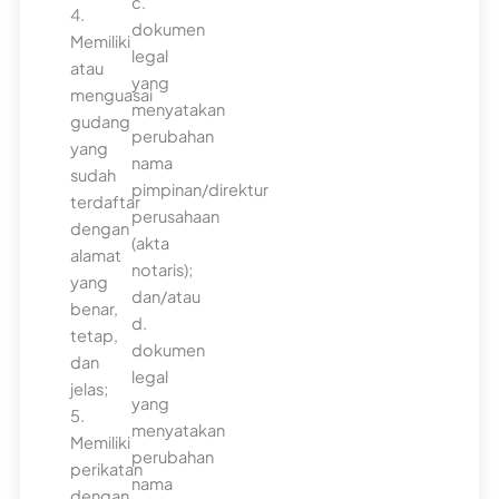
c.
4.
dokumen
Memiliki
legal
atau
yang
menguasai
menyatakan
gudang
perubahan
yang
nama
sudah
pimpinan/direktur
terdaftar
perusahaan
dengan
(akta
alamat
notaris);
yang
dan/atau
benar,
d.
tetap,
dokumen
dan
legal
jelas;
yang
5.
menyatakan
Memiliki
perubahan
perikatan
nama
dengan