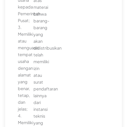
usaha
atas
kepada
materai
Pemerintah
bahwa
Pusat;
barang-
3.
barang
Memiliki
yang
atau
akan
menguasai
didistribusikan
tempat
telah
usaha
memiliki
dengan
izin
alamat
atau
yang
surat
benar,
pendaftaran
tetap,
lainnya
dan
dari
jelas;
instansi
4.
teknis
Memiliki
yang