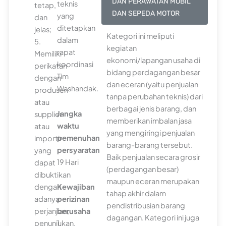
DAN PERAWATAN MOBIL
teknis
tetap,
DAN SEPEDA MOTOR
yang
dan
ditetapkan
jelas;
Kategori ini meliputi
dalam
5.
kegiatan
rapat
Memiliki
ekonomi/lapangan usaha di
koordinasi
perikatan
bidang perdagangan besar
Tim
dengan
dan eceran (yaitu penjualan
Washandak.
produsen
tanpa perubahan teknis) dari
atau
berbagai jenis barang, dan
Jangka
supplier
memberikan imbalan jasa
waktu
atau
yang mengiringi penjualan
pemenuhan
importir
barang-barang tersebut.
persyaratan
yang
Baik penjualan secara grosir
19 Hari
dapat
(perdagangan besar)
dibuktikan
maupun eceran merupakan
dengan
Kewajiban
tahap akhir dalam
adanya
perizinan
pendistribusian barang
perjanjian,
berusaha
dagangan. Kategori ini juga
penunjukan,
1.