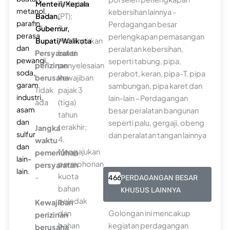
Menteri/Kepala
Terbatas
metanol,
kebersihan lainnya -
Badan,
(PT);
parafin,
Perdagangan besar
Gubernur,
3.
perasa
perlengkapan pemasangan
Bupati/Walikota
Melampirkan
dan
peralatan kebersihan,
Persyaratan
bukti
pewangi,
seperti tabung, pipa,
perizinan
penyelesaian
soda,
perabot, keran, pipa-T, pipa
berusaha
kewajiban
garam
sambungan, pipa karet dan
Tidak
pajak 3
industri,
lain-lain - Perdagangan
ada
(tiga)
asam
besar peralatan bangunan
tahun
dan
seperti palu, gergaji, obeng
terakhir;
Jangka
sulfur
dan peralatan tangan lainnya
4.
waktu
dan
Mengajukan
pemenuhan
lain-
permohonan
persyaratan
lain.
kuota
-
466
PERDAGANGAN BESAR
bahan
KHUSUS LAINNYA
peledak
Kewajiban
dan
Golongan ini mencakup
perizinan
bahan
kegiatan perdagangan
berusaha