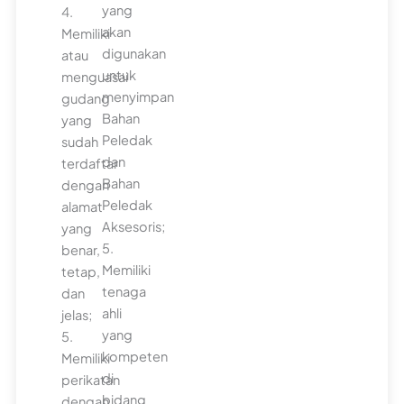
yang
4.
akan
Memiliki
digunakan
atau
untuk
menguasai
menyimpan
gudang
Bahan
yang
Peledak
sudah
dan
terdaftar
Bahan
dengan
Peledak
alamat
Aksesoris;
yang
5.
benar,
Memiliki
tetap,
tenaga
dan
ahli
jelas;
yang
5.
kompeten
Memiliki
di
perikatan
bidang
dengan