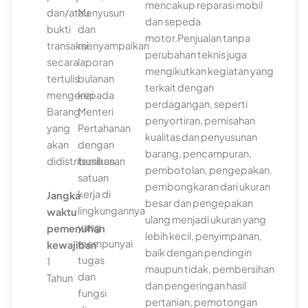
mencakup reparasi mobil
dan/atau
Menyusun
dan sepeda
bukti
dan
motor.Penjualan tanpa
transaksi
menyampaikan
perubahan teknis juga
secara
laporan
mengikutkan kegiatan yang
tertulis
bulanan
terkait dengan
mengenai
kepada
perdagangan, seperti
Barang
Menteri
penyortiran, pemisahan
yang
Pertahanan
kualitas dan penyusunan
akan
dengan
barang, pencampuran,
didistribusikan.
tembusan
pembotolan, pengepakan,
satuan
pembongkaran dari ukuran
kerja di
Jangka
besar dan pengepakan
lingkungannya
waktu
ulang menjadi ukuran yang
yang
pemenuhan
lebih kecil, penyimpanan,
mempunyai
kewajiban
baik dengan pendingin
tugas
1
maupun tidak, pembersihan
dan
Tahun
dan pengeringan hasil
fungsi
pertanian, pemotongan