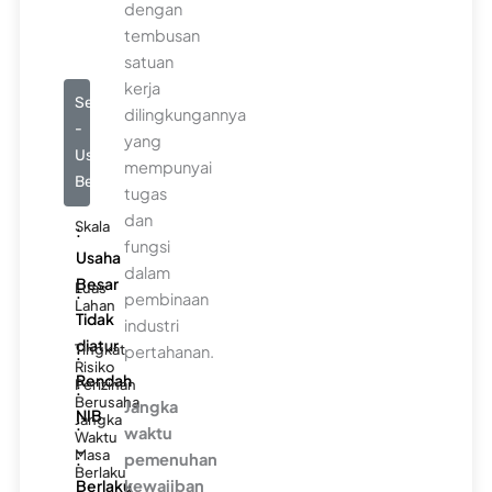
dengan
tembusan
satuan
kerja
Seluruhnya
dilingkungannya
-
yang
Usaha
mempunyai
Besar
tugas
dan
Skala
:
fungsi
Usaha
dalam
Besar
Luas
:
pembinaan
Lahan
Tidak
industri
diatur
Tingkat
pertahanan.
:
Risiko
Rendah
Perizinan
:
Berusaha
Jangka
NIB
Jangka
:
waktu
Waktu
-
Masa
:
pemenuhan
Berlaku
Berlaku
kewajiban