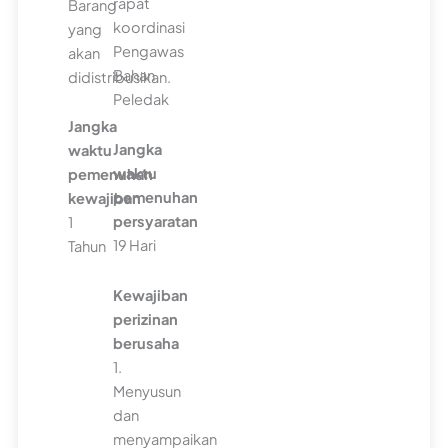
rapat
Barang
koordinasi
yang
Pengawas
akan
Bahan
didistribusikan.
Peledak
Jangka
Jangka
waktu
waktu
pemenuhan
pemenuhan
kewajiban
persyaratan
1
19 Hari
Tahun
Kewajiban
perizinan
berusaha
1.
Menyusun
dan
menyampaikan