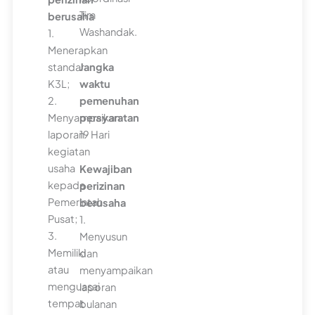
Tim
berusaha
Washandak.
1.
Menerapkan
standar
Jangka
K3L;
waktu
2.
pemenuhan
Menyampaikan
persyaratan
laporan
19 Hari
kegiatan
usaha
Kewajiban
kepada
perizinan
Pemerintah
berusaha
Pusat;
1.
3.
Menyusun
Memiliki
dan
atau
menyampaikan
menguasai
laporan
tempat
bulanan