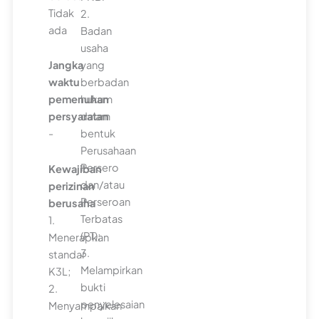
Tidak
2.
ada
Badan
usaha
Jangka
yang
waktu
berbadan
pemenuhan
hukum
persyaratan
dalam
-
bentuk
Perusahaan
Persero
Kewajiban
dan/atau
perizinan
Perseroan
berusaha
Terbatas
1.
(PT);
Menerapkan
3.
standar
Melampirkan
K3L;
bukti
2.
penyelesaian
Menyampaikan