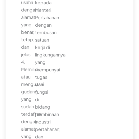
usaha
kepada
dengan
Menteri
alamat
Pertahanan
yang
dengan
benar,
tembusan
tetap,
satuan
dan
kerja di
jelas;
lingkungannya
4.
yang
Memiliki
mempunyai
atau
tugas
menguasai
dan
gudang
fungsi
yang
di
sudah
bidang
terdaftar
pembinaan
dengan
industri
alamat
pertahanan;
yang
dan