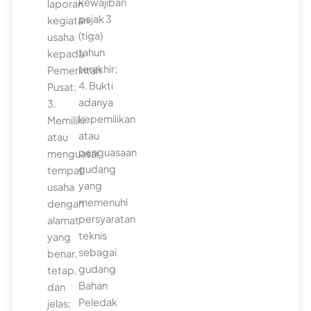
kewajiban
laporan
pajak 3
kegiatan
(tiga)
usaha
tahun
kepada
terakhir;
Pemerintah
4. Bukti
Pusat;
adanya
3.
kepemilikan
Memiliki
atau
atau
penguasaan
menguasai
gudang
tempat
yang
usaha
memenuhi
dengan
persyaratan
alamat
teknis
yang
sebagai
benar,
gudang
tetap,
Bahan
dan
Peledak
jelas;