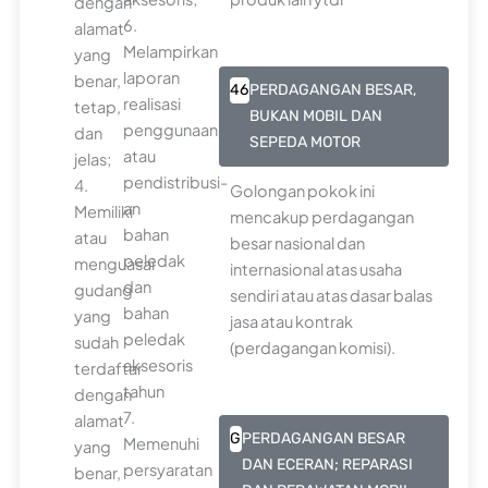
dengan
6.
alamat
Melampirkan
yang
laporan
benar,
46
PERDAGANGAN BESAR,
realisasi
tetap,
BUKAN MOBIL DAN
penggunaan
dan
SEPEDA MOTOR
atau
jelas;
pendistribusi-
4.
Golongan pokok ini
an
Memiliki
mencakup perdagangan
bahan
atau
besar nasional dan
peledak
menguasai
internasional atas usaha
dan
gudang
sendiri atau atas dasar balas
bahan
yang
jasa atau kontrak
peledak
sudah
(perdagangan komisi).
aksesoris
terdaftar
tahun
dengan
7.
alamat
G
PERDAGANGAN BESAR
Memenuhi
yang
DAN ECERAN; REPARASI
persyaratan
benar,