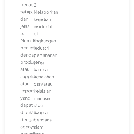
benar,
2.
tetap,
Melaporkan
dan
kejadian
jelas;
insidentil
5.
di
Memiliki
lingkungan
perikatan
industri
dengan
pertahanan
produsen
yang
atau
karena
supplier
kesalahan
atau
dan/atau
importir
kelalaian
yang
manusia
dapat
atau
dibuktikan
karena
dengan
bencana
adanya
alam
perjanjian,