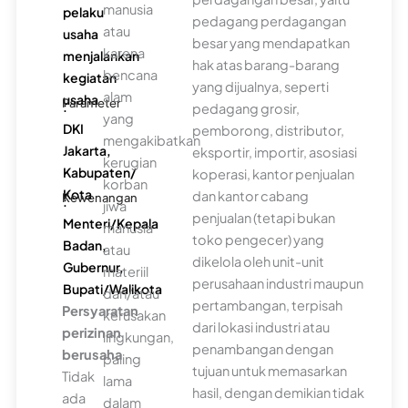
manusia
pelaku
pedagang perdagangan
atau
usaha
besar yang mendapatkan
karena
menjalankan
hak atas barang-barang
bencana
kegiatan
yang dijualnya, seperti
alam
usaha
Parameter
:
pedagang grosir,
yang
DKI
pemborong, distributor,
mengakibatkan
Jakarta,
eksportir, importir, asosiasi
kerugian
Kabupaten/
koperasi, kantor penjualan
korban
Kota
dan kantor cabang
Kewenangan
:
jiwa
penjualan (tetapi bukan
Menteri/Kepala
manusia
toko pengecer) yang
Badan,
atau
dikelola oleh unit-unit
Gubernur,
materiil
perusahaan industri maupun
Bupati/Walikota
dan/atau
pertambangan, terpisah
Persyaratan
kerusakan
dari lokasi industri atau
perizinan
lingkungan,
penambangan dengan
berusaha
paling
tujuan untuk memasarkan
Tidak
lama
hasil, dengan demikian tidak
ada
dalam