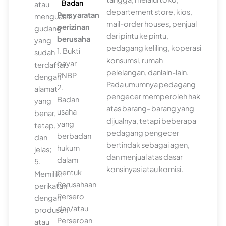
Badan
atau
departement store, kios,
Persyaratan
menguasai
mail-order houses, penjual
perizinan
gudang
dari pintu ke pintu,
berusaha
yang
pedagang keliling, koperasi
1. Bukti
sudah
konsumsi, rumah
bayar
terdaftar
pelelangan, danlain-lain.
PNBP
dengan
Pada umumnya pedagang
2.
alamat
pengecer memperoleh hak
Badan
yang
atas barang- barang yang
usaha
benar,
dijualnya, tetapi beberapa
yang
tetap,
pedagang pengecer
berbadan
dan
bertindak sebagai agen,
hukum
jelas;
dan menjual atas dasar
dalam
5.
konsinyasi atau komisi.
bentuk
Memiliki
Perusahaan
perikatan
Persero
dengan
dan/atau
produsen
Perseroan
atau