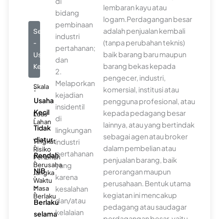
di
lembaran kayu atau
bidang
logam.Perdagangan besar
pembinaan
adalah penjualan kembali
Seluruhnya
industri
(tanpa perubahan teknis)
-
pertahanan;
baik barang baru maupun
Usaha
dan
barang bekas kepada
Kecil
2.
pengecer, industri,
Melaporkan
Skala
:
komersial, institusi atau
kejadian
Usaha
pengguna profesional, atau
insidentil
Kecil
kepada pedagang besar
Luas
:
di
Lahan
lainnya, atau yang bertindak
Tidak
lingkungan
sebagai agen atau broker
diatur
industri
Tingkat
:
dalam pembelian atau
Risiko
pertahanan
Rendah
Perizinan
:
penjualan barang, baik
yang
Berusaha
NIB
perorangan maupun
Jangka
:
karena
Waktu
perusahaan. Bentuk utama
-
kesalahan
Masa
:
kegiatan ini mencakup
Berlaku
dan/atau
Berlaku
pedagang atau saudagar
kelalaian
selama
perdagangan besar, yaitu