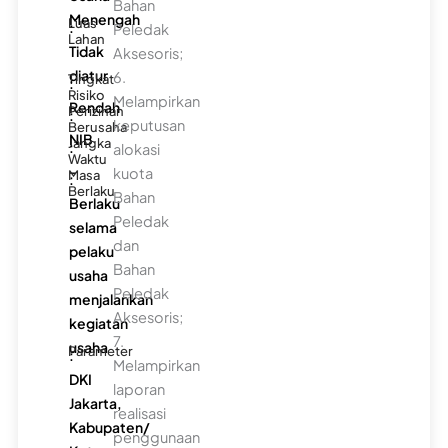
Bahan
Menengah
Luas
:
Peledak
Lahan
Tidak
Aksesoris;
diatur
6.
Tingkat
:
Risiko
Melampirkan
Rendah
Perizinan
:
keputusan
Berusaha
NIB
Jangka
:
alokasi
Waktu
-
kuota
Masa
:
Berlaku
Bahan
Berlaku
Peledak
selama
dan
pelaku
Bahan
usaha
Peledak
menjalankan
Aksesoris;
kegiatan
7.
usaha
Parameter
:
Melampirkan
DKI
laporan
Jakarta,
realisasi
Kabupaten/
penggunaan