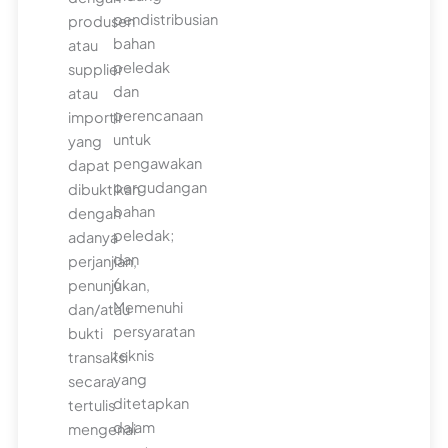
pendistribusian
produsen
bahan
atau
peledak
supplier
dan
atau
perencanaan
importir
untuk
yang
pengawakan
dapat
pergudangan
dibuktikan
bahan
dengan
peledak;
adanya
dan
perjanjian,
6.
penunjukan,
Memenuhi
dan/atau
persyaratan
bukti
teknis
transaksi
yang
secara
ditetapkan
tertulis
dalam
mengenai