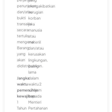
yang
penunjukan,
mengakibatkan
dan/atau
kerugian
bukti
korban
transaksi
jiwa
secara
manusia
tertulis
atau
mengenai
materiil
Barang
dan/atau
yang
kerusakan
akan
lingkungan,
didistribusikan.
paling
lama
Jangka
dalam
waktu
waktu 2
pemenuhan
x 24 jam
kewajiban
kepada
1
Menteri
Tahun
Pertahanan