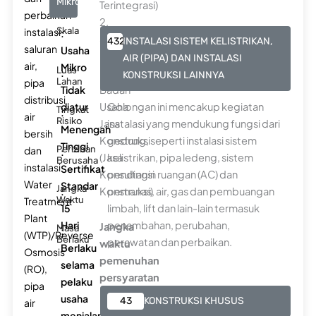
Mikro
Terintegrasi)
perbaikan
2.
Skala
instalasi
:
Standar
432
INSTALASI SISTEM KELISTRIKAN,
saluran
Usaha
Penetapan
AIR (PIPA) DAN INSTALASI
air,
Mikro
Luas
:
Kemampuan
KONSTRUKSI LAINNYA
Lahan
pipa
Tidak
Badan
distribusi
diatur
Usaha
Golongan ini mencakup kegiatan
Tingkat
:
air
Risiko
Jasa
instalasi yang mendukung fungsi dari
Menengah
bersih
Konstruksi
gedung, seperti instalasi sistem
Tinggi
Perizinan
dan
:
(Jasa
kelistrikan, pipa ledeng, sistem
Berusaha
instalasi
Sertifikat
Konsultansi
pendingin ruangan (AC) dan
Water
Standar
Jangka
:
Konstruksi)
pemanas, air, gas dan pembuangan
Waktu
Treatment
15
limbah, lift dan lain-lain termasuk
Plant
Hari
penambahan, perubahan,
Jangka
Masa
:
(WTP)/Reverse
Berlaku
perawatan dan perbaikan.
waktu
Berlaku
Osmosis
pemenuhan
selama
(RO),
persyaratan
pelaku
pipa
-
usaha
43
KONSTRUKSI KHUSUS
air
menjalankan