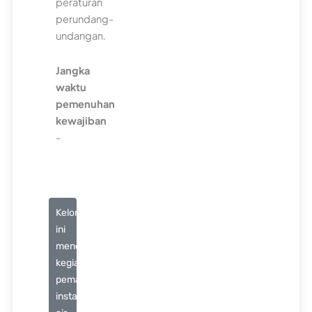
peraturan
perundang-
undangan.
Jangka
waktu
pemenuhan
kewajiban
-
Kelompok
ini
mencakup
kegiatan
pemasangan
instalasi