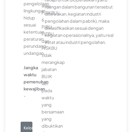
pengelolaan
atau
ruangan dalam bangunan tersebut
lingkungan
PJSKBU).
disewakan, kegiatan industri
hidup
6.
pengolahan dalam pabrik), maka
sesuai
PJBU,
diklasifikasikan sesuai dengan
ketentuan
PJTBU
kegiatan operasionalnya, yaitu real
peraturan
dan
estat atau industri pengolahan.
perundang-
PJSKBU
undangan.
tidak
merangkap
Jangka
jabatan
waktu
BUJK
pemenuhan
lain
kewajiban
pada
-
waktu
yang
bersamaan
yang
dibuktikan
Kelompok