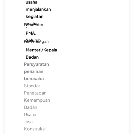
usaha
menjalankan
kegiatan
usaha
Parameter
:
PMA,
Seluruh
Kewenangan
:
Menteri/Kepala
Badan
Persyaratan
perizinan
berusaha
Standar
Penetapan
Kemampuan
Badan
Usaha
Jasa
Konstruksi