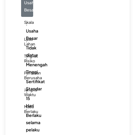
Usaha
Besar
Skala
:
Usaha
Besar
Luas
:
Lahan
Tidak
diatur
Tingkat
:
Risiko
Menengah
Tinggi
Perizinan
:
Berusaha
Sertifikat
Standar
Jangka
:
Waktu
15
Hari
Masa
:
Berlaku
Berlaku
selama
pelaku