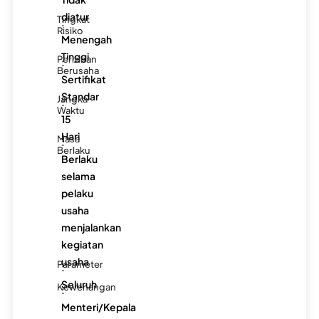
diatur
Tingkat
:
Risiko
Menengah
Tinggi
Perizinan
:
Berusaha
Sertifikat
Standar
Jangka
:
Waktu
15
Hari
Masa
:
Berlaku
Berlaku
selama
pelaku
usaha
menjalankan
kegiatan
usaha
Parameter
:
Seluruh
Kewenangan
:
Menteri/Kepala