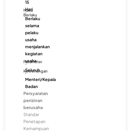
15
Hari
Masa
:
Berlaku
Berlaku
selama
pelaku
usaha
menjalankan
kegiatan
usaha
Parameter
:
Seluruh
Kewenangan
:
Menteri/Kepala
Badan
Persyaratan
perizinan
berusaha
Standar
Penetapan
Kemampuan