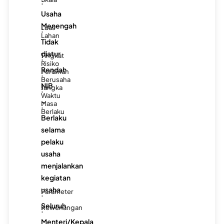
:
Usaha
Menengah
Luas
:
Lahan
Tidak
diatur
Tingkat
:
Risiko
Rendah
Perizinan
:
Berusaha
NIB
Jangka
:
Waktu
-
Masa
:
Berlaku
Berlaku
selama
pelaku
usaha
menjalankan
kegiatan
usaha
Parameter
:
Seluruh
Kewenangan
:
Menteri/Kepala