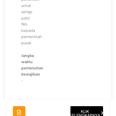
untuk
setiap
judul
film
kepada
pemerintah
pusat.
Jangka
waktu
pemenuhan
kewajiban
-
KLIK
SELENGKAPNYA