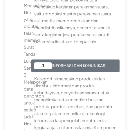
Memastikan
mencakup kegiatan perekaman suara,
film
yaitu produksi master perekaman suara
yang
asli, merilis, mempromosikan dan
diputar
mendistribusikannya, penerbitan musik
telah
serta kegiatan jasa perekaman suara di
memiliki
dalam studio atau di tempat lain.
Surat
Tanda
Lulus
J
INFORMASI DAN KOMUNIKASI
Sensor.
3.
Kategori ini mencakup produksi dan
Melaporkan
distribusi informasi dan produk
data
kebudayaan, penyediaan sarana untuk
penonton
mengirimkan atau mendistribusikan
untuk
produk-produk tersebut, dan juga data
setiap
atau kegiatan komunikasi, teknologi
judul
informasi dan pengolahan data serta
film
kegiatan jasa informasi lainnya.Komponen