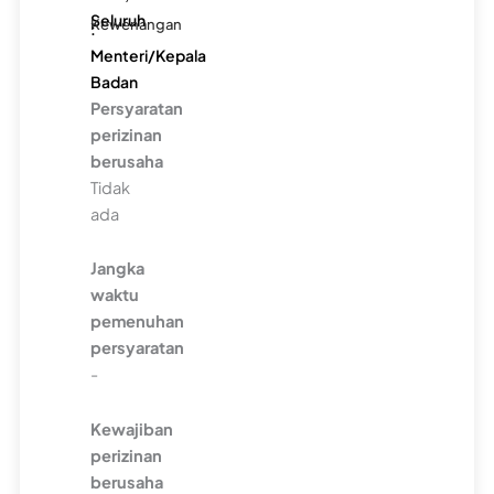
Seluruh
Kewenangan
:
Menteri/Kepala
Badan
Persyaratan
perizinan
berusaha
Tidak
ada
Jangka
waktu
pemenuhan
persyaratan
-
Kewajiban
perizinan
berusaha