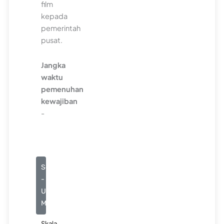
film
kepada
pemerintah
pusat.
Jangka
waktu
pemenuhan
kewajiban
-
Seluruhnya
-
Usaha
Menengah
Skala