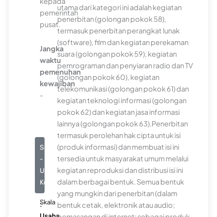
kepada
utama dari kategori ini adalah kegiatan
pemerintah
penerbitan (golongan pokok 58),
pusat.
termasuk penerbitan perangkat lunak
(software), film dan kegiatan perekaman
Jangka
suara (golongan pokok 59), kegiatan
waktu
pemrograman dan penyiaran radio dan TV
pemenuhan
(golongan pokok 60), kegiatan
kewajiban
telekomunikasi (golongan pokok 61) dan
-
kegiatan teknologi informasi (golongan
pokok 62) dan kegiatan jasa informasi
lainnya (golongan pokok 63).Penerbitan
termasuk perolehan hak cipta untuk isi
(produk informasi) dan membuat isi ini
Seluruhnya
tersedia untuk masyarakat umum melalui
-
kegiatan reproduksi dan distribusi isi ini
Usaha
dalam berbagai bentuk. Semua bentuk
Kecil
yang mungkin dari penerbitan (dalam
Skala
:
bentuk cetak, elektronik atau audio;
Usaha
pemasangan di internet; sebagai produk