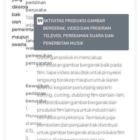
perizinan
dikelola
berusaha
baik
Tidak
59
AKTIVITAS PRODUKSI GAMBAR
oleh
ada
BERGERAK, VIDEO DAN PROGRAM
pemerintah
TELEVISI, PEREKAMAN SUARA DAN
maupun
Jangka
PENERBITAN MUSIK
swasta.
waktu
pemenuhan
Golongan pokok ini mencakup
persyaratan
pembuatan gambar bergerak baik pada
-
film, tape video atau disk untuk proyeksi
langsung bioskop maupun untuk siaran
Kewajiban
televisi; kegiatan penunjang seperti
perizinan
editing, cutting, dubbing film dan lain-lain;
berusaha
pendistribusian gambar bergerak dan
1.
produksi film lainnya untuk industri lain;
Menerapkan
termasuk proyeksinya. Termasuk juga
standar
pembelian dan penjualan hak distribusi
K3L.
untuk gambar bergerak atau produksi film
2.
lainnya. Golongan pokok ini juga