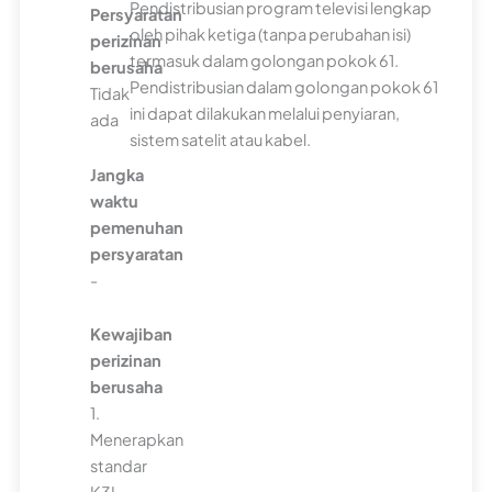
Pendistribusian program televisi lengkap
Persyaratan
oleh pihak ketiga (tanpa perubahan isi)
perizinan
termasuk dalam golongan pokok 61.
berusaha
Pendistribusian dalam golongan pokok 61
Tidak
ini dapat dilakukan melalui penyiaran,
ada
sistem satelit atau kabel.
Jangka
waktu
pemenuhan
persyaratan
-
Kewajiban
perizinan
berusaha
1.
Menerapkan
standar