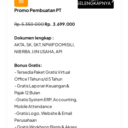
SELENGKAPNYA
Promo Pembuatan PT
Rp. 5.350.000
Rp. 3.699.000
Dokumen lengkap :
AKTA, SK, SKT, NPWP DOMISILI,
NIB RBA, IJIN USAHA, API
Bonus Gratis:
- Tersedia Paket Gratis Virtual
Office 1 Tahun s/d 5 Tahun
- Gratis Laporan Keuangan &
Pajak 12 Bulan
-Gratis System ERP, Accounting,
Mobile Attendance
-Gratis Logo, Website & Email
Perusahaan
- Gratis Workhsop Bisnis & Akses