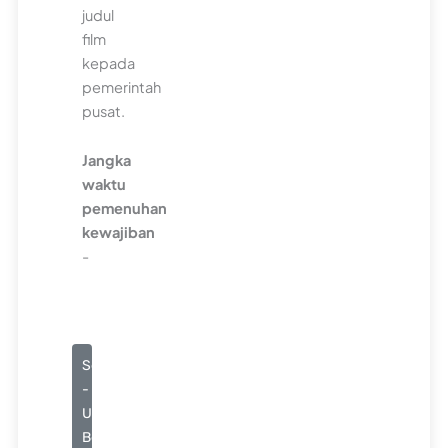
judul
film
kepada
pemerintah
pusat.
Jangka
waktu
pemenuhan
kewajiban
-
Seluruhnya
-
Usaha
Besar