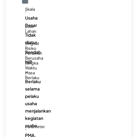
Skala
:
Usaha
Besar
Luas
:
Lahan
Tidak
diatur
Tingkat
:
Risiko
Rendah
Perizinan
:
Berusaha
NIB
Jangka
:
Waktu
-
Masa
:
Berlaku
Berlaku
selama
pelaku
usaha
menjalankan
kegiatan
usaha
Parameter
:
PMA,