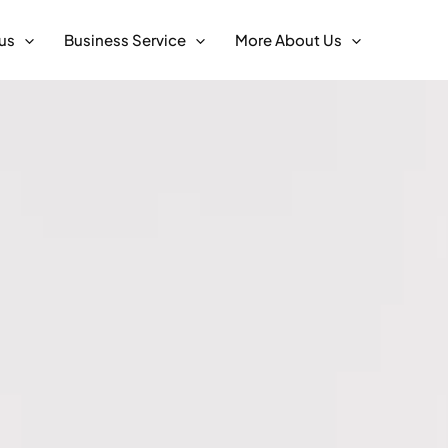
us
Business Service
More About Us