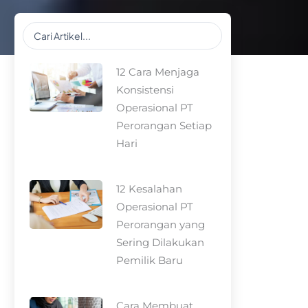
Search
...
12 Cara Menjaga
Konsistensi
Operasional PT
Perorangan Setiap
Hari
12 Kesalahan
Operasional PT
Perorangan yang
Sering Dilakukan
Pemilik Baru
Cara Membuat