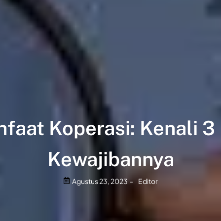
faat Koperasi: Kenali 3 
Kewajibannya
Agustus 23, 2023
-
Editor