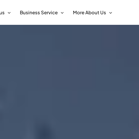
us
Business Service
More About Us