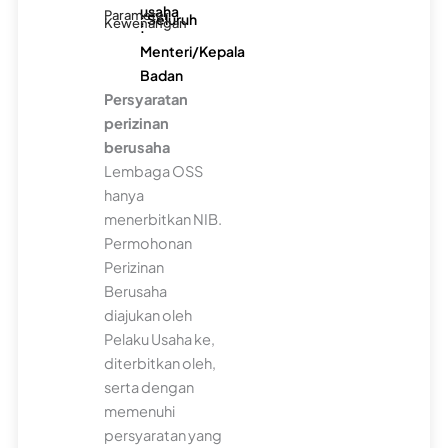
usaha
Parameter
: Seluruh
Kewenangan
:
Menteri/Kepala
Badan
Persyaratan
perizinan
berusaha
Lembaga OSS
hanya
menerbitkan NIB.
Permohonan
Perizinan
Berusaha
diajukan oleh
Pelaku Usaha ke,
diterbitkan oleh,
serta dengan
memenuhi
persyaratan yang