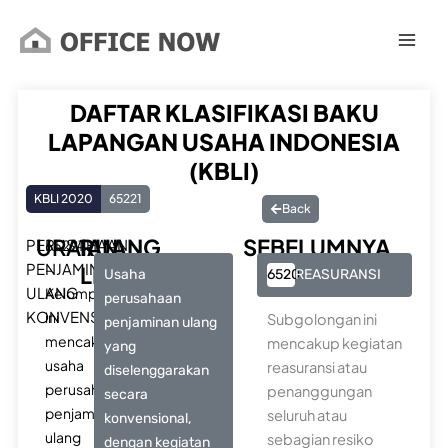
Lewati
ke
konten
DAFTAR KLASIFIKASI BAKU
LAPANGAN USAHA INDONESIA
(KBLI)
KBLI 2020
65221
Back
URAIAN
RUANG
SEBELUMNYA
PERUSAHAAN
65221
PENJAMIN
–
LINGKUP
Usaha
6520
REASURANSI
ULANG
Kelompok
perusahaan
KONVENSIONAL
ini
Subgolongan ini
penjaminan ulang
mencakup
mencakup kegiatan
yang
usaha
reasuransi atau
diselenggarakan
perusahaan
penanggungan
secara
penjaminan
seluruh atau
konvensional,
ulang
sebagian resiko
dengan kegiatan