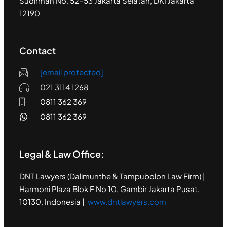
Sudirman No. 52-53 Jakarta Selatan, DKI Jakarta
12190
Contact
[email protected]
021 3114 1268
0811 362 369
0811 362 369
Legal & Law Office:
DNT Lawyers (Dalimunthe & Tampubolon Law Firm) |
Harmoni Plaza Blok F No 10, Gambir Jakarta Pusat,
10130, Indonesia |
www.dntlawyers.com