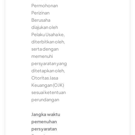
Permohonan
Perizinan
Berusaha
diajukan oleh
Pelaku Usaha ke,
diterbitkan oleh,
serta dengan
memenuhi
persyaratan yang
ditetapkan oleh,
Otoritas Jasa
Keuangan (OJK)
sesuai ketentuan
perundangan
Jangka waktu
pemenuhan
persyaratan