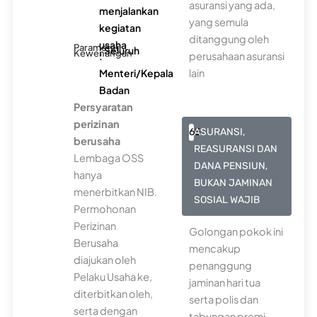
asuransi yang ada,
menjalankan
yang semula
kegiatan
ditanggung oleh
usaha
Parameter
: Seluruh
Kewenangan
:
perusahaan asuransi
Menteri/Kepala
lain
Badan
Persyaratan
perizinan
65
ASURANSI,
berusaha
REASURANSI DAN
Lembaga OSS
DANA PENSIUN,
hanya
BUKAN JAMINAN
menerbitkan NIB.
SOSIAL WAJIB
Permohonan
Perizinan
Golongan pokok ini
Berusaha
mencakup
diajukan oleh
penanggung
Pelaku Usaha ke,
jaminan hari tua
diterbitkan oleh,
serta polis dan
serta dengan
tabungan premi