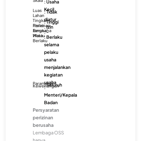
Skala
: Usaha
Kecil
Luas
: Tidak
Lahan
diatur
Tingkat
: Tinggi
Risiko
Perizinan
: Izin
Berusaha
Jangka
: -
Waktu
Masa
: Berlaku
Berlaku
selama
pelaku
usaha
menjalankan
kegiatan
usaha
Parameter
: Seluruh
Kewenangan
:
Menteri/Kepala
Badan
Persyaratan
perizinan
berusaha
Lembaga OSS
hanya