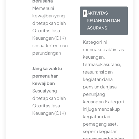
berusaha
Memenuhi
K
AKTIVITAS
kewajiban yang
KEUANGAN DAN
ditetapkan oleh
ASURANSI
Otoritas Jasa
Keuangan (OJK)
Kategori ini
sesuai ketentuan
mencakup aktivitas
perundangan
keuangan,
termasuk asuransi,
Jangka waktu
reasuransi dan
pemenuhan
kegiatan dana
kewajiban
pensiun dan jasa
Sesuai yang
penunjang
ditetapkan oleh
keuangan.Kategori
Otoritas Jasa
ini juga mencakup
Keuangan (OJK)
kegiatan dari
pemegang aset,
seperti kegiatan
perusahaan holding