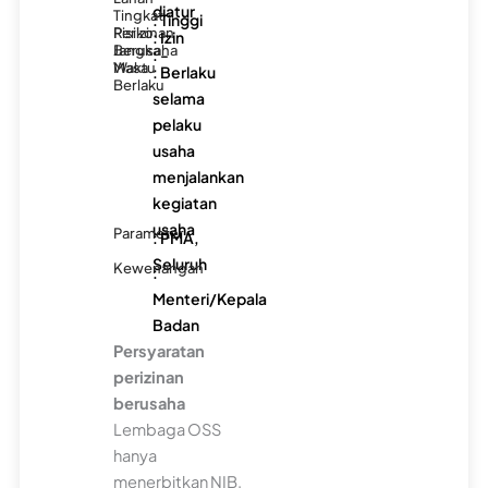
diatur
Tingkat
: Tinggi
Risiko
Perizinan
: Izin
Berusaha
Jangka
: -
Waktu
Masa
: Berlaku
Berlaku
selama
pelaku
usaha
menjalankan
kegiatan
usaha
Parameter
: PMA,
Seluruh
Kewenangan
:
Menteri/Kepala
Badan
Persyaratan
perizinan
berusaha
Lembaga OSS
hanya
menerbitkan NIB.