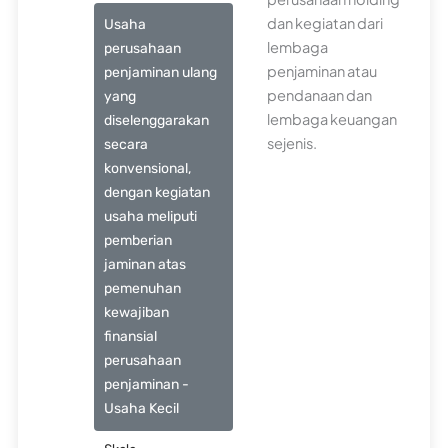
dan kegiatan dari
Usaha
lembaga
perusahaan
penjaminan atau
penjaminan ulang
pendanaan dan
yang
lembaga keuangan
diselenggarakan
sejenis.
secara
konvensional,
dengan kegiatan
usaha meliputi
pemberian
jaminan atas
pemenuhan
kewajiban
finansial
perusahaan
penjaminan -
Usaha Kecil