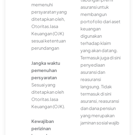
memenuhi
asuransi untuk
persyaratan yang
membangun
ditetapkan oleh,
portofolio dari aset
Otoritas Jasa
keuangan
Keuangan (OJK)
digunakan
sesuai ketentuan
terhadap klaim
perundangan
yang akan datang.
Termasuk juga di sini
Jangka waktu
penyediaan
pemenuhan
asuransi dan
persyaratan
reasuransi
Sesuai yang
langsung. Tidak
ditetapkan oleh
termasuk di sini
Otoritas Jasa
asuransi, reasuransi
Keuangan (OJK).
dan dana pensiun
yang merupakan
Kewajiban
jaminan sosial wajib
perizinan