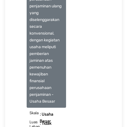
penjaminan ulang
yang
diselenggarakan
secara
konvensional,
dengan kegiatan
usaha meliputi
pemberian
jaminan atas
pemenuhan
kewajiban
finansial
perusahaan
penjaminan -
Usaha Besaar
Skala
: Usaha
Besar
Luas
: Tidak
Lahan