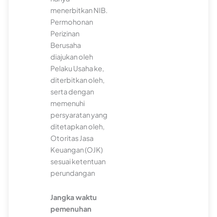
menerbitkan NIB.
Permohonan
Perizinan
Berusaha
diajukan oleh
Pelaku Usaha ke,
diterbitkan oleh,
serta dengan
memenuhi
persyaratan yang
ditetapkan oleh,
Otoritas Jasa
Keuangan (OJK)
sesuai ketentuan
perundangan
Jangka waktu
pemenuhan