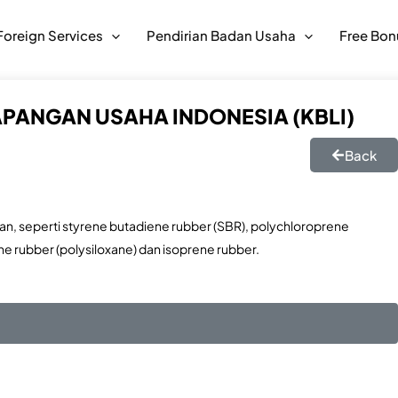
Foreign Services
Pendirian Badan Usaha
Free Bon
APANGAN USAHA INDONESIA (KBLI)
Back
, seperti styrene butadiene rubber (SBR), polychloroprene
cone rubber (polysiloxane) dan isoprene rubber.