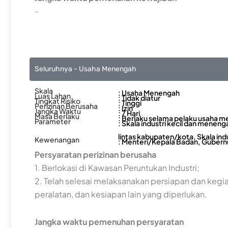
-
Seluruhnya - Usaha Menengah
Skala
: Usaha Menengah
Luas Lahan
: Tidak diatur
Tingkat Risiko
: Tinggi
Perizinan Berusaha
: Izin
Jangka Waktu
: 7 Hari
Masa Berlaku
: Berlaku selama pelaku usaha m
Parameter
: Skala industri kecil dan menenga
lintas kabupaten/kota, Skala ind
Kewenangan
: Menteri/Kepala Badan, Gubernu
Persyaratan perizinan berusaha
1. Berlokasi di Kawasan Peruntukan Industri;
2. Telah selesai melaksanakan persiapan dan ke
peralatan, dan kesiapan lain yang diperlukan.
Jangka waktu pemenuhan persyaratan