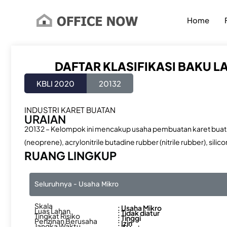
Lewati
ke
Home
konten
DAFTAR KLASIFIKASI BAKU L
KBLI 2020
20132
INDUSTRI KARET BUATAN
URAIAN
20132 – Kelompok ini mencakup usaha pembuatan karet buatan
(neoprene), acrylonitrile butadine rubber (nitrile rubber), sili
RUANG LINGKUP
Seluruhnya - Usaha Mikro
Skala
: Usaha Mikro
Luas Lahan
: Tidak diatur
Tingkat Risiko
: Tinggi
Perizinan Berusaha
: Izin
Jangka Waktu