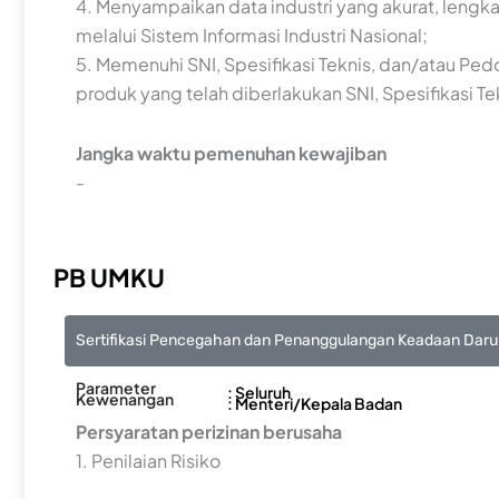
4. Menyampaikan data industri yang akurat, lengk
melalui Sistem Informasi Industri Nasional;
5. Memenuhi SNI, Spesifikasi Teknis, dan/atau Ped
produk yang telah diberlakukan SNI, Spesifikasi T
Jangka waktu pemenuhan kewajiban
-
PB UMKU
Sertifikasi Pencegahan dan Penanggulangan Keadaan Darur
Parameter
: Seluruh
Kewenangan
: Menteri/Kepala Badan
Persyaratan perizinan berusaha
1. Penilaian Risiko