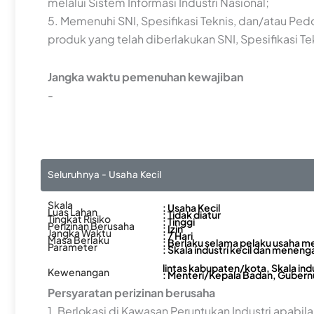
melalui Sistem Informasi Industri Nasional;
5. Memenuhi SNI, Spesifikasi Teknis, dan/atau Ped
produk yang telah diberlakukan SNI, Spesifikasi T
Jangka waktu pemenuhan kewajiban
-
Seluruhnya - Usaha Kecil
Skala
: Usaha Kecil
Luas Lahan
: Tidak diatur
Tingkat Risiko
: Tinggi
Perizinan Berusaha
: Izin
Jangka Waktu
: 7 Hari
Masa Berlaku
: Berlaku selama pelaku usaha m
Parameter
: Skala industri kecil dan menenga
lintas kabupaten/kota, Skala ind
Kewenangan
: Menteri/Kepala Badan, Gubernu
Persyaratan perizinan berusaha
1. Berlokasi di Kawasan Peruntukan Industri apa