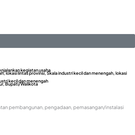
enjalankan kegiatan usaha
h, lokasi lintas provinsi, Skala industri kecil dan menengah, lokasi
ustri kecil dan menengah
r, Bupati/Walikota
giatan pembangunan, pengadaan, pemasangan/instalasi