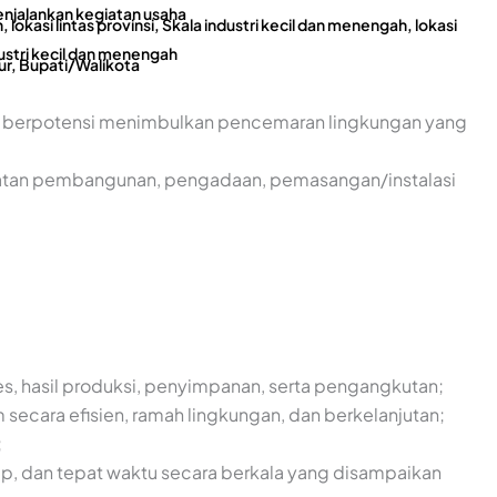
enjalankan kegiatan usaha
, lokasi lintas provinsi, Skala industri kecil dan menengah, lokasi
ustri kecil dan menengah
r, Bupati/Walikota
bila berpotensi menimbulkan pencemaran lingkungan yang
giatan pembangunan, pengadaan, pemasangan/instalasi
s, hasil produksi, penyimpanan, serta pengangkutan;
ecara efisien, ramah lingkungan, dan berkelanjutan;
;
ap, dan tepat waktu secara berkala yang disampaikan