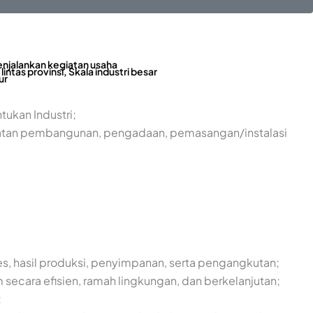
enjalankan kegiatan usaha
 lintas provinsi, Skala industri besar
ur
tukan Industri;
giatan pembangunan, pengadaan, pemasangan/instalasi
s, hasil produksi, penyimpanan, serta pengangkutan;
ecara efisien, ramah lingkungan, dan berkelanjutan;
;