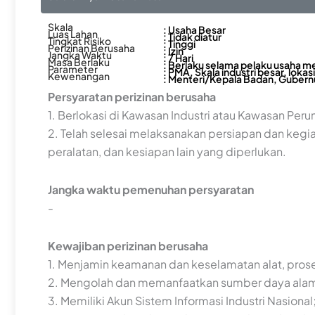
Skala
: Usaha Besar
Luas Lahan
: Tidak diatur
Tingkat Risiko
: Tinggi
Perizinan Berusaha
: Izin
Jangka Waktu
: 7 Hari
Masa Berlaku
: Berlaku selama pelaku usaha m
Parameter
: PMA, Skala industri besar, lokasi
Kewenangan
: Menteri/Kepala Badan, Gubern
Persyaratan perizinan berusaha
1. Berlokasi di Kawasan Industri atau Kawasan Perun
2. Telah selesai melaksanakan persiapan dan ke
peralatan, dan kesiapan lain yang diperlukan.
Jangka waktu pemenuhan persyaratan
-
Kewajiban perizinan berusaha
1. Menjamin keamanan dan keselamatan alat, prose
2. Mengolah dan memanfaatkan sumber daya alam s
3. Memiliki Akun Sistem Informasi Industri Nasional