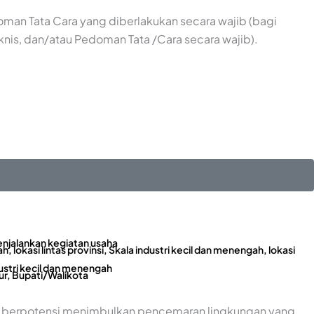
oman Tata Cara yang diberlakukan secara wajib (bagi
eknis, dan/atau Pedoman Tata /Cara secara wajib).
enjalankan kegiatan usaha
h, lokasi lintas provinsi, Skala industri kecil dan menengah, lokasi
ustri kecil dan menengah
r, Bupati/Walikota
bila berpotensi menimbulkan pencemaran lingkungan yang