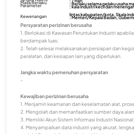
: 7 Hari
Masa Berlaku
: Berlaku selama pelaku usaha m
Parameter
: kala industri kecil dan menengah
lintas kabupaten/kota, Skala ind
Kewenangan
: Menteri/Kepala Badan, Gubernu
Persyaratan perizinan berusaha
1. Berlokasi di Kawasan Peruntukan Industri apa
berdampak luas;
2. Telah selesai melaksanakan persiapan dan ke
peralatan, dan kesiapan lain yang diperlukan.
Jangka waktu pemenuhan persyaratan
-
Kewajiban perizinan berusaha
1. Menjamin keamanan dan keselamatan alat, prose
2. Mengolah dan memanfaatkan sumber daya alam s
3. Memiliki Akun Sistem Informasi Industri Nasional
4. Menyampaikan data industri yang akurat, lengk