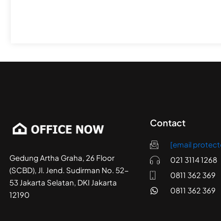
Contact
[email protect
Gedung Artha Graha, 26 Floor
021 3114 1268
(SCBD), Jl. Jend. Sudirman No. 52-
0811 362 369
53 Jakarta Selatan, DKI Jakarta
0811 362 369
12190