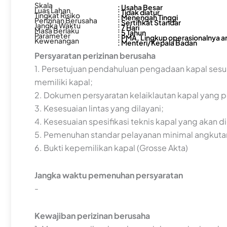
Skala
: Usaha Besar
Luas Lahan
: Tidak diatur
Tingkat Risiko
: Menengah Tinggi
Perizinan Berusaha
: Sertifikat Standar
Jangka Waktu
: 7 Hari
Masa Berlaku
: 5 Tahun
Parameter
: PMA, Lingkup operasionalnya a
Kewenangan
: Menteri/Kepala Badan
Persyaratan perizinan berusaha
1. Persetujuan pendahuluan pengadaan kapal sesu
memiliki kapal;
2. Dokumen persyaratan kelaiklautan kapal yang 
3. Kesesuaian lintas yang dilayani;
4. Kesesuaian spesifikasi teknis kapal yang akan d
5. Pemenuhan standar pelayanan minimal angkut
6. Bukti kepemilikan kapal (Grosse Akta)
Jangka waktu pemenuhan persyaratan
-
Kewajiban perizinan berusaha