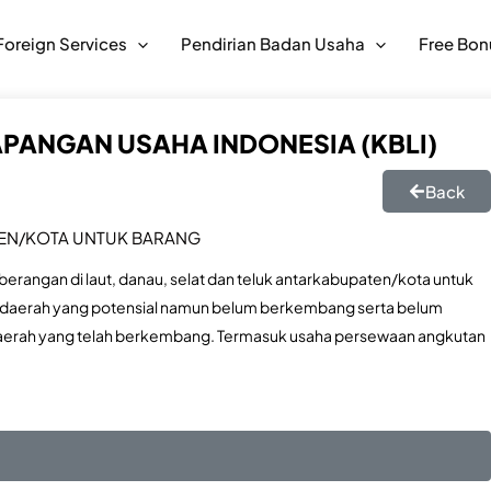
Foreign Services
Pendirian Badan Usaha
Free Bon
APANGAN USAHA INDONESIA (KBLI)
Back
TEN/KOTA UNTUK BARANG
angan di laut, danau, selat dan teluk antarkabupaten/kota untuk
 daerah yang potensial namun belum berkembang serta belum
daerah yang telah berkembang. Termasuk usaha persewaan angkutan