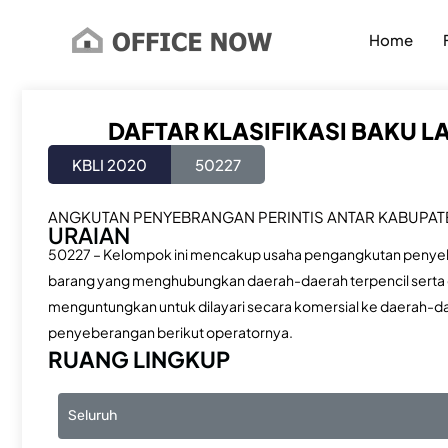
Lewati
ke
Home
konten
DAFTAR KLASIFIKASI BAKU L
KBLI 2020
50227
ANGKUTAN PENYEBRANGAN PERINTIS ANTAR KABUPA
URAIAN
50227 – Kelompok ini mencakup usaha pengangkutan penyeber
barang yang menghubungkan daerah-daerah terpencil serta
menguntungkan untuk dilayari secara komersial ke daerah-
penyeberangan berikut operatornya.
RUANG LINGKUP
Seluruh