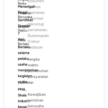
:
Dokumen
Risiko
Menengah
Fasilitas
Tinggi
keamanan
Perizinan
:
Berusaha
Informasi
Sertifikat
teknologi
Standar
Jangka
:
pertahanan;
Waktu
7
Businessplan
Hari
Masa
:
5 tahun
Berlaku
Berlaku
kedepan
selama
pelaku
Jangka
usaha
waktu
menjalankan
pemenuhan
kegiatan
persyaratan
usaha
-
Parameter
:
PMA,
Kewajiban
Skala
perizinan
industri
berusaha
besar,