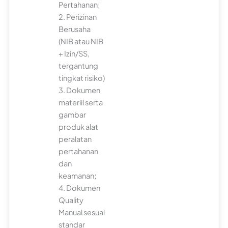
Pertahanan;
2. Perizinan
Berusaha
(NIB atau NIB
+ Izin/SS,
tergantung
tingkat risiko)
3. Dokumen
materiil serta
gambar
produk alat
peralatan
pertahanan
dan
keamanan;
4. Dokumen
Quality
Manual sesuai
standar