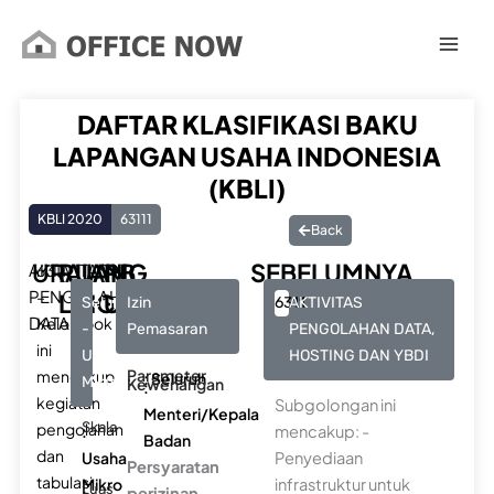
Lewati
ke
konten
DAFTAR KLASIFIKASI BAKU
LAPANGAN USAHA INDONESIA
(KBLI)
KBLI 2020
63111
Back
URAIAN
RUANG
PB
SEBELUMNYA
AKTIVITAS
63111
PENGOLAHAN
–
LINGKUP
UMKU
Seluruhnya
Izin
6311
AKTIVITAS
DATA
Kelompok
-
Pemasaran
PENGOLAHAN DATA,
ini
Usaha
HOSTING DAN YBDI
Parameter
mencakup
: Seluruh
Mikro
Kewenangan
:
kegiatan
Subgolongan ini
Menteri/Kepala
Skala
pengolahan
:
mencakup: -
Badan
dan
Usaha
Penyediaan
Persyaratan
tabulasi
Mikro
infrastruktur untuk
Luas
:
perizinan