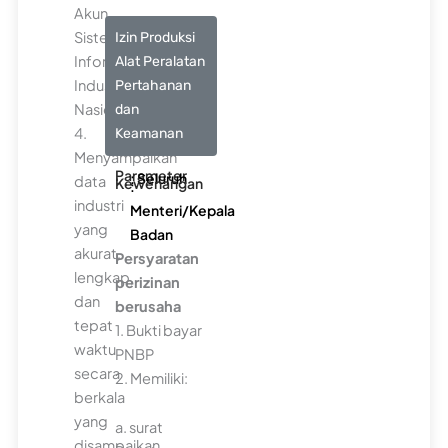
Akun
Sistem
Izin Produksi
Informasi
Alat Peralatan
Industri
Pertahanan
Nasional;
dan
4.
Keamanan
Menyampaikan
Parameter
: Seluruh
data
Kewenangan
:
industri
Menteri/Kepala
yang
Badan
akurat,
Persyaratan
lengkap,
perizinan
dan
berusaha
tepat
1. Bukti bayar
waktu
PNBP
secara
2. Memiliki:
berkala
yang
a. surat
disampaikan