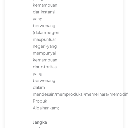
kemampuan
dari instansi
yang
berwenang
(dalam negeri
maupun luar
negeri) yang
mempunyai
kemampuan
dari otoritas
yang
berwenang
dalam
mendesain/memproduksi/memelihara/memodifi
Produk
Alpalhankam;
Jangka