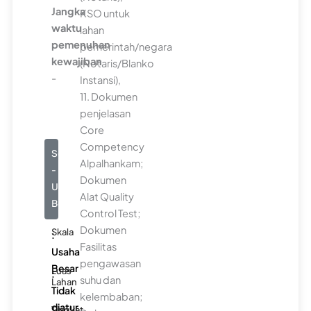
Jangka
KSO untuk
waktu
lahan
pemenuhan
pemerintah/negara
kewajiban
(Notaris/Blanko
-
Instansi),
11. Dokumen
penjelasan
Core
Competency
Seluruhnya
Alpalhankam;
-
Dokumen
Usaha
Alat Quality
Besar
Control Test;
Dokumen
Skala
:
Fasilitas
Usaha
pengawasan
Besar
Luas
:
suhu dan
Lahan
Tidak
kelembaban;
diatur
Tingkat