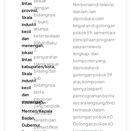
sesuai
lintas
film berseri di televisi,
dengan
provinsi,
dan lain-lain
bidangnya;
Skala
diproduksi oleh
2. bukti
industri
kegiatan di golongan
adanya
kecil
pokok 59, sementara
ketersediaan
dan
penciptaan program
Bahan Baku;
menengah,
saluran televisi
3.
lokasi
lengkap, dari
persyaratan
lintas
komponen yang
teknis sesuai
kabupaten/kota,
diproduksi di
bidang dan
Skala
golongan pokok 59
sub
industri
atau komponen
bidangnya,
kecil
lainnya (seperti
serta
dan
pemrograman berita
personel
menengah
secara langsung/live)
Kewenangan
:
yang terdidik
termasuk dalam
Menteri/Kepala
dan/atau
golongan pokok 60 .
Badan,
terlatih dan
Golongan pokok 60
Gubernur,
bersertifikat
juga mencakup