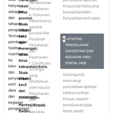
Kementerian
hanya
lokasi
khusus dari data yang
Pertahanan;
sebagian
lintas
berasal dari klien -
e. Dokumen
dari
provinsi,
Penyediaan entri data
materiil serta
tahapan
Skala
gambar
pengolahan.
industri
produk Alat
Termasuk
kecil
Peralatan
631
AKTIVITAS
pembagian
dan
Pertahanan
PENGOLAHAN
fasilitas
menengah,
dan
DAHOSTING DAN
mainframe
lokasi
Keamanan;
KEGIATAN YBDI;
ke
lintas
f. Certificate
PORTAL WEB
klien
kabupaten/kota,
of Origin
dan
Skala
Golongan ini
yang
penyediaan
industri
mencakup
diterbitkan
entri
kecil
penyediaan aplikasi
oleh Industri
data
dan
telekomunikasi
Pertahanan;
dan
menengah
Kewenangan
:
khusus, seperti
dan
kegiatan
Menteri/Kepala
penelusuran jejak
g. Invoice
pengelolaan
Badan,
lewat satelit,
dan/atau