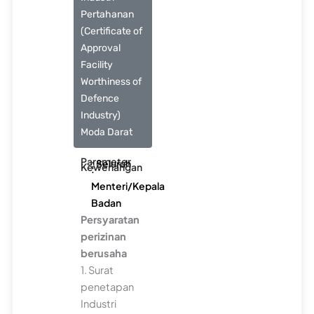
Pertahanan
(Certificate of
Approval
Facility
Worthiness of
Defence
Industry)
Moda Darat
Parameter
: Seluruh
Kewenangan
:
Menteri/Kepala
Badan
Persyaratan
perizinan
berusaha
1. Surat
penetapan
Industri