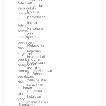
Kawasan
fungsi dalam
Peruntukan
bidang
Industri;
pembinaan
2.
Industri
Telah
Pertahanan;
selesai
dan
melaksanakan
2.
persiapan
Melaporkan
dan
kejadian
kegiatan
insidentil di
pembangunan,
lingkungan
pengadaan,
Industri
pemasangan/instalasi
Pertahanan
peralatan,
yang karena
dan
kesalahan
kesiapan
dan/atau
lain
kelalaian
yang
manusia atau
diperlukan.