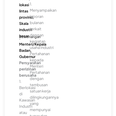
1.
lokasi
Menyampaikan
lintas
laporan
provinsi,
bulanan
Skala
terkait
industri
dengan
besar
Kewenangan
:
kegiatan
Menteri/Kepala
usaha Industri
Badan,
Pertahanan
Gubernur
kepada
Persyaratan
Menteri
perizinan
Pertahanan
berusaha
dengan
1.
tembusan
Berlokasi
satuan kerja
di
dilingkungannya
Kawasan
yang
Industri
mempunyai
atau
tugas dan