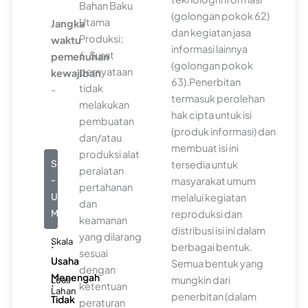
Bahan Baku
(golongan pokok 62)
Utama
Jangka
dan kegiatan jasa
Produksi;
waktu
informasi lainnya
6. Surat
pemenuhan
(golongan pokok
pernyataan
kewajiban
63).Penerbitan
tidak
-
termasuk perolehan
melakukan
hak cipta untuk isi
pembuatan
(produk informasi) dan
dan/atau
membuat isi ini
produksi alat
tersedia untuk
Seluruhnya
peralatan
masyarakat umum
-
pertahanan
melalui kegiatan
Usaha
dan
reproduksi dan
Menengah
keamanan
distribusi isi ini dalam
yang dilarang
Skala
:
berbagai bentuk.
sesuai
Usaha
Semua bentuk yang
dengan
Menengah
mungkin dari
Luas
:
ketentuan
Lahan
penerbitan (dalam
Tidak
peraturan