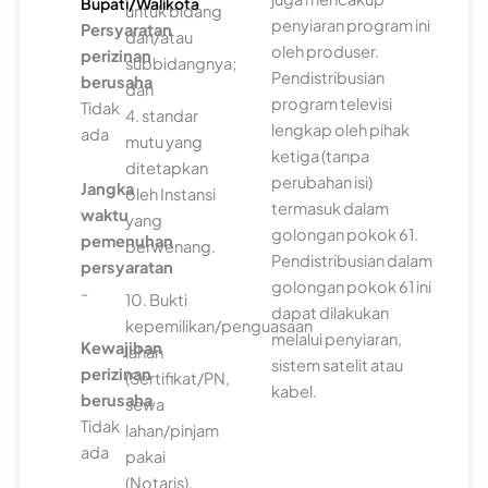
Bupati/Walikota
untuk bidang
penyiaran program ini
Persyaratan
dan/atau
oleh produser.
perizinan
subbidangnya;
Pendistribusian
berusaha
dan
program televisi
Tidak
4. standar
lengkap oleh pihak
ada
mutu yang
ketiga (tanpa
ditetapkan
perubahan isi)
Jangka
oleh Instansi
termasuk dalam
waktu
yang
golongan pokok 61.
pemenuhan
berwenang.
Pendistribusian dalam
persyaratan
golongan pokok 61 ini
-
10. Bukti
dapat dilakukan
kepemilikan/penguasaan
melalui penyiaran,
Kewajiban
lahan
sistem satelit atau
perizinan
(Sertifikat/PN,
kabel.
berusaha
sewa
Tidak
lahan/pinjam
ada
pakai
(Notaris),