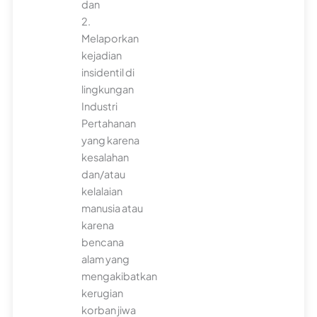
dan
2.
Melaporkan
kejadian
insidentil di
lingkungan
Industri
Pertahanan
yang karena
kesalahan
dan/atau
kelalaian
manusia atau
karena
bencana
alam yang
mengakibatkan
kerugian
korban jiwa