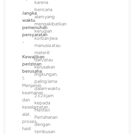
karena
bencana
Jangka
alam yang
waktu
mengakibatkan
pemenuhan
kerugian
persyaratan
korban jiwa
-
manusia atau
materiil
Kewajiban
dan/atau
perizinan
kerusakan
berusaha
lingkungan,
1.
paling lama
Menjamin
dalam waktu
keamanan
2 x 24 jam
dan
kepada
keselamatan
Menteri
alat,
Pertahanan
proses,
dengan
hasil
tembusan