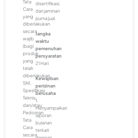
Tata
disertifikasi,
Cara
dan jaminan
yang
purna jual.
diberlakukan
secara
Jangka
wajib
waktu
(bagi
pemenuhan
produk
persyaratan
yang
21 Hari
telah
diberlakukan
Kewajiban
SNI,
perizinan
Spesifikasi
berusaha
Teknis,
1.
dan/atau
Menyampaikan
Pedoman
laporan
Tata
bulanan
Cara
terkait
secara
dengan