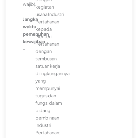
wajib).
kegiatan
usaha Industri
Jangka
Pertahanan
waktu
kepada
pemenuhan
Menteri
kewajiban
Pertahanan
-
dengan
tembusan
satuan kerja
dilingkungannya
yang
mempunyai
tugas dan
fungsi dalam
bidang
pembinaan
Industri
Pertahanan;