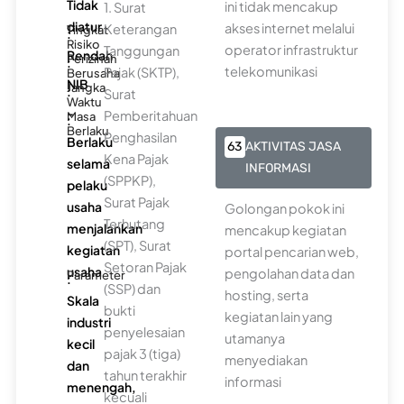
Tidak
ini tidak mencakup
1. Surat
diatur
akses internet melalui
Keterangan
Tingkat
:
Risiko
operator infrastruktur
Tanggungan
Rendah
Perizinan
:
telekomunikasi
Pajak (SKTP),
Berusaha
NIB
Jangka
:
Surat
Waktu
-
Pemberitahuan
Masa
:
Berlaku
Penghasilan
Berlaku
63
AKTIVITAS JASA
Kena Pajak
selama
INFORMASI
(SPPKP),
pelaku
Surat Pajak
usaha
Golongan pokok ini
Terhutang
menjalankan
mencakup kegiatan
(SPT), Surat
kegiatan
portal pencarian web,
Setoran Pajak
usaha
pengolahan data dan
Parameter
:
(SSP) dan
hosting, serta
Skala
bukti
kegiatan lain yang
industri
penyelesaian
utamanya
kecil
pajak 3 (tiga)
menyediakan
dan
tahun terakhir
informasi
menengah,
kecuali