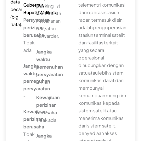
data
Gubernur,
telementri komunikasi
packing list
besar
Bupati/Walikota
dan operasi stasiun
dari Industri
(big
Persyaratan
radar, termasuk di sini
Pertahanan
data).
perizinan
adalah pengoperasian
dan/atau
berusaha
stasiun terminal satelit
forwarder.
Tidak
dan fasilitas terkait
ada
yang secara
Jangka
operasional
waktu
dihubungkan dengan
Jangka
pemenuhan
satu atau lebih sistem
waktu
persyaratan
komunikasi darat dan
pemenuhan
21 Hari
mempunyai
persyaratan
kemampuan mengirim
-
Kewajiban
komunikasi kepada
perizinan
sistem satelit atau
Kewajiban
berusaha
menerima komunikasi
perizinan
Tidak ada
dari sistem satelit,
berusaha
penyediaan akses
Tidak
Jangka
internet melalui