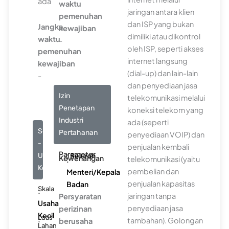
ada
waktu
jaringan antara klien
pemenuhan
dan ISP yang bukan
Jangka
kewajiban
dimiliki atau dikontrol
waktu
-
oleh ISP, seperti akses
pemenuhan
internet langsung
kewajiban
(dial-up) dan lain-lain
-
dan penyediaan jasa
Izin
telekomunikasi melalui
Penetapan
koneksi telekom yang
Industri
ada (seperti
Seluruhnya
Pertahanan
penyediaan VOIP) dan
-
penjualan kembali
Parameter
: Seluruh
Usaha
Kewenangan
telekomunikasi (yaitu
:
Kecil
pembelian dan
Menteri/Kepala
penjualan kapasitas
Badan
Skala
:
jaringan tanpa
Persyaratan
Usaha
penyediaan jasa
perizinan
Kecil
Luas
:
tambahan). Golongan
berusaha
Lahan