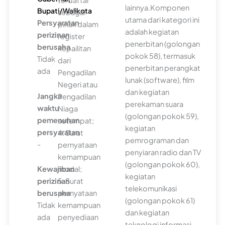
terdaftar
lainnya.Komponen
Bupati/Walikota
sebagai
utama dari kategori ini
Persyaratan
pihak dalam
adalah kegiatan
perizinan
register
penerbitan (golongan
berusaha
kepailitan
pokok 58), termasuk
Tidak
dari
penerbitan perangkat
ada
Pengadilan
lunak (software), film
Negeri atau
dan kegiatan
Jangka
Pengadilan
perekaman suara
waktu
Niaga
(golongan pokok 59),
pemenuhan
setempat;
kegiatan
persyaratan
4. Surat
pemrograman dan
-
pernyataan
penyiaran radio dan TV
kemampuan
(golongan pokok 60),
Kewajiban
modal;
kegiatan
perizinan
5. Surat
telekomunikasi
berusaha
pernyataan
(golongan pokok 61)
Tidak
kemampuan
dan kegiatan
ada
penyediaan
teknologi informasi