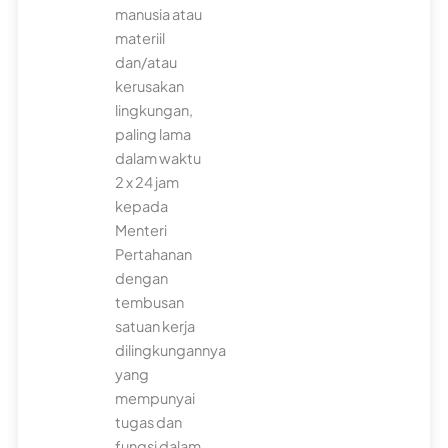
manusia atau
materiil
dan/atau
kerusakan
lingkungan,
paling lama
dalam waktu
2 x 24 jam
kepada
Menteri
Pertahanan
dengan
tembusan
satuan kerja
dilingkungannya
yang
mempunyai
tugas dan
fungsi dalam