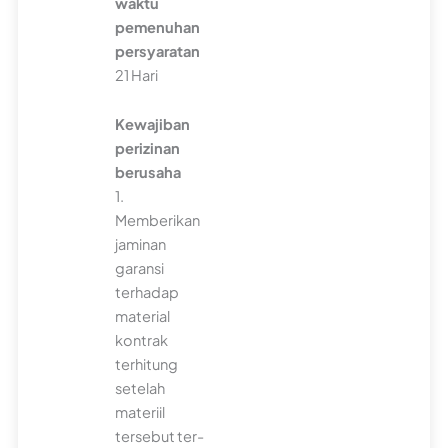
waktu
pemenuhan
persyaratan
21 Hari
Kewajiban
perizinan
berusaha
1.
Memberikan
jaminan
garansi
terhadap
material
kontrak
terhitung
setelah
materiil
tersebut ter-