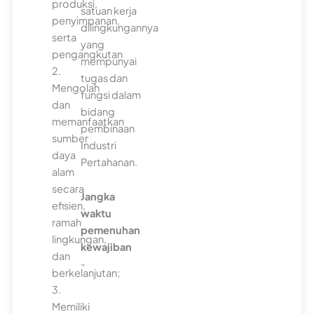
produksi,
satuan kerja
penyimpanan,
dilingkungannya
serta
yang
pengangkutan
mempunyai
2.
tugas dan
Mengolah
fungsi dalam
dan
bidang
memanfaatkan
pembinaan
sumber
Industri
daya
Pertahanan.
alam
secara
Jangka
efisien,
waktu
ramah
pemenuhan
lingkungan,
kewajiban
dan
-
berkelanjutan;
3.
Memiliki