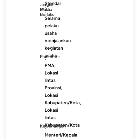
Standar
Jangka
: -
Waktu
Masa
:
Berlaku
Selama
pelaku
usaha
menjalankan
kegiatan
usaha
Parameter
:
PMA,
Lokasi
lintas
Provinsi,
Lokasi
Kabupaten/Kota,
Lokasi
lintas
Kabupaten/Kota
Kewenangan
:
Menteri/Kepala