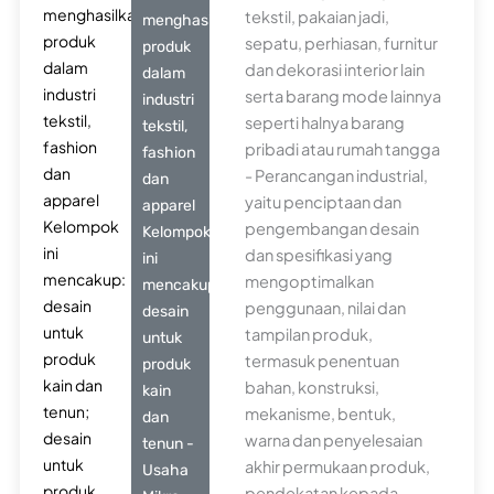
menghasilkan
tekstil, pakaian jadi,
menghasilkan
produk
sepatu, perhiasan, furnitur
produk
dalam
dan dekorasi interior lain
dalam
industri
serta barang mode lainnya
industri
tekstil,
seperti halnya barang
tekstil,
fashion
pribadi atau rumah tangga
fashion
dan
- Perancangan industrial,
dan
apparel
yaitu penciptaan dan
apparel
Kelompok
pengembangan desain
Kelompok
ini
dan spesifikasi yang
ini
mencakup:
mengoptimalkan
mencakup:
desain
penggunaan, nilai dan
desain
untuk
tampilan produk,
untuk
produk
termasuk penentuan
produk
kain dan
bahan, konstruksi,
kain
tenun;
mekanisme, bentuk,
dan
desain
warna dan penyelesaian
tenun -
untuk
akhir permukaan produk,
Usaha
produk
pendekatan kepada