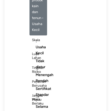
produk
kain
dan
tenun -
Usaha
Kecil
Skala
:
Usaha
Kecil
Luas
:
Lahan
Tidak
diatur
Tingkat
:
Risiko
Menengah
Rendah
Perizinan
:
Berusaha
Sertifikat
Standar
Jangka
: -
Waktu
Masa
:
Berlaku
Selama