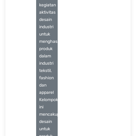
kegiatan
aktivitas
desain
industri
untuk
menghasilkan
produk
dalam
industri
tekstil,
fashion
dan
apparel
Kelompok
ini
mencakup:
desain
untuk