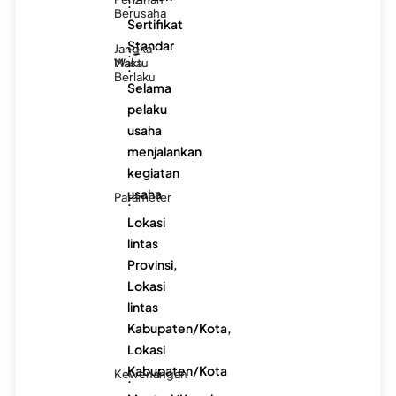
:
Berusaha
Sertifikat
Standar
Jangka
: -
Waktu
Masa
:
Berlaku
Selama
pelaku
usaha
menjalankan
kegiatan
usaha
Parameter
:
Lokasi
lintas
Provinsi,
Lokasi
lintas
Kabupaten/Kota,
Lokasi
Kabupaten/Kota
Kewenangan
: