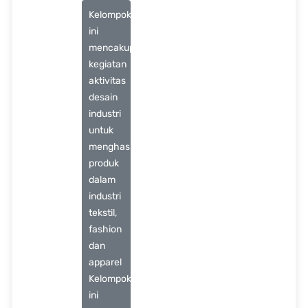
Kelompok
ini
mencakup
kegiatan
aktivitas
desain
industri
untuk
menghasilkan
produk
dalam
industri
tekstil,
fashion
dan
apparel
Kelompok
ini