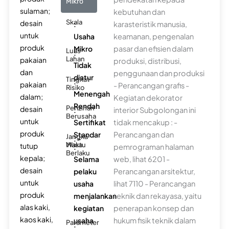
Mikro
sulaman;
kebutuhan dan
Skala
desain
:
karasteristik manusia,
untuk
Usaha
keamanan, pengenalan
produk
Mikro
pasar dan efisien dalam
Luas
:
Lahan
pakaian
produksi, distribusi,
Tidak
dan
penggunaan dan produksi
diatur
Tingkat
:
pakaian
- Perancangan grafis -
Risiko
Menengah
dalam;
Kegiatan dekorator
Rendah
Perizinan
desain
:
interior Subgolongan ini
Berusaha
untuk
Sertifikat
tidak mencakup : -
produk
Standar
Perancangan dan
Jangka
: -
Waktu
Masa
tutup
:
pemrograman halaman
Berlaku
kepala;
Selama
web, lihat 6201 -
desain
pelaku
Perancangan arsitektur,
untuk
usaha
lihat 7110 - Perancangan
produk
menjalankan
teknik dan rekayasa, yaitu
alas kaki,
kegiatan
penerapan konsep dan
kaos kaki,
usaha
hukum fisik teknik dalam
Parameter
: