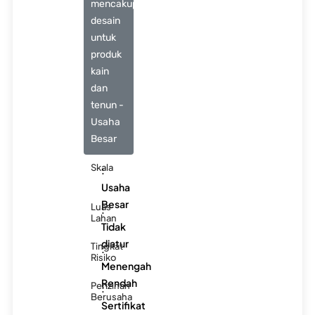
mencakup:
desain
untuk
produk
kain
dan
tenun -
Usaha
Besar
Skala
:
Usaha
Besar
Luas
:
Lahan
Tidak
diatur
Tingkat
:
Risiko
Menengah
Rendah
Perizinan
:
Berusaha
Sertifikat