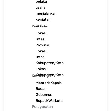
pelaku
usaha
menjalankan
kegiatan
usaha
Parameter
:
Lokasi
lintas
Provinsi,
Lokasi
lintas
Kabupaten/Kota,
Lokasi
Kabupaten/Kota
Kewenangan
:
Menteri/Kepala
Badan,
Gubernur,
Bupati/Walikota
Persyaratan