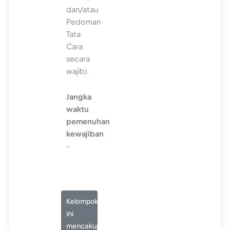
dan/atau
Pedoman
Tata
Cara
secara
wajib).
Jangka
waktu
pemenuhan
kewajiban
-
Kelompok
ini
mencakup