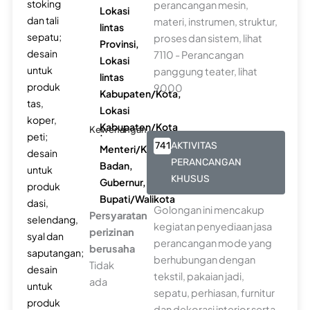
stoking
perancangan mesin,
Lokasi
dan tali
materi, instrumen, struktur,
lintas
sepatu;
proses dan sistem, lihat
Provinsi,
desain
7110 - Perancangan
Lokasi
untuk
panggung teater, lihat
lintas
produk
9000
Kabupaten/Kota,
tas,
Lokasi
koper,
Kabupaten/Kota
Kewenangan
:
peti;
741
AKTIVITAS
Menteri/Kepala
desain
PERANCANGAN
Badan,
untuk
KHUSUS
Gubernur,
produk
Bupati/Walikota
dasi,
Golongan ini mencakup
Persyaratan
selendang,
kegiatan penyediaan jasa
perizinan
syal dan
perancangan mode yang
berusaha
saputangan;
berhubungan dengan
Tidak
desain
tekstil, pakaian jadi,
ada
untuk
sepatu, perhiasan, furnitur
produk
dan dekorasi interior serta