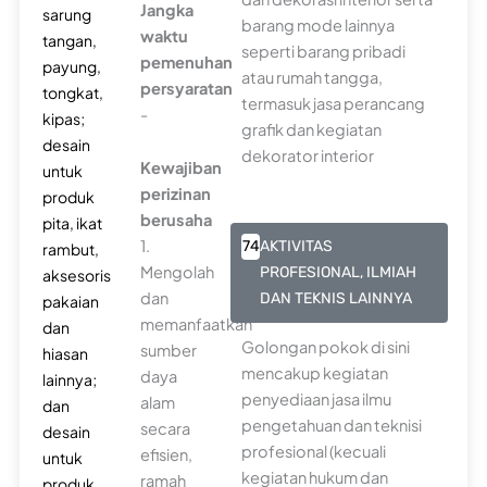
Jangka
sarung
barang mode lainnya
waktu
tangan,
seperti barang pribadi
pemenuhan
payung,
atau rumah tangga,
persyaratan
tongkat,
termasuk jasa perancang
-
kipas;
grafik dan kegiatan
desain
dekorator interior
Kewajiban
untuk
perizinan
produk
berusaha
pita, ikat
1.
74
AKTIVITAS
rambut,
Mengolah
PROFESIONAL, ILMIAH
aksesoris
dan
DAN TEKNIS LAINNYA
pakaian
memanfaatkan
dan
Golongan pokok di sini
sumber
hiasan
mencakup kegiatan
daya
lainnya;
penyediaan jasa ilmu
alam
dan
pengetahuan dan teknisi
secara
desain
profesional (kecuali
efisien,
untuk
kegiatan hukum dan
ramah
produk