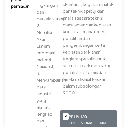
akuntansi; kegiatan arsitek
lingkungan,
perhiasan
dan teknik sipil; uji dan
dan
analisis secara teknis;
berkelanjutan;
manajemen dan kegiatan
2.
konsultasi manajemen;
Memiliki
penelitian dan
Akun
pengembangan serta
Sistem
kegiatan periklanan).
Informasi
Kegiatan penulis untuk
Industri
semua subyek mencakup
Nasional;
penulis fiksi, teknis dan
3.
lain-lain diklasifikasikan
Menyampaikan
dalam subgolongan
data
9000
industri
yang
akurat,
lengkap,
M
AKTIVITAS
dan
PROFESIONAL, ILMIAH