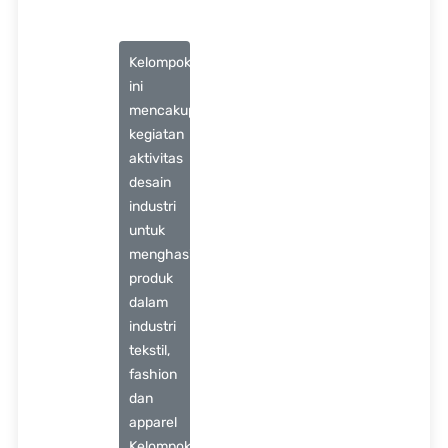
Kelompok
ini
mencakup
kegiatan
aktivitas
desain
industri
untuk
menghasilkan
produk
dalam
industri
tekstil,
fashion
dan
apparel
Kelompok