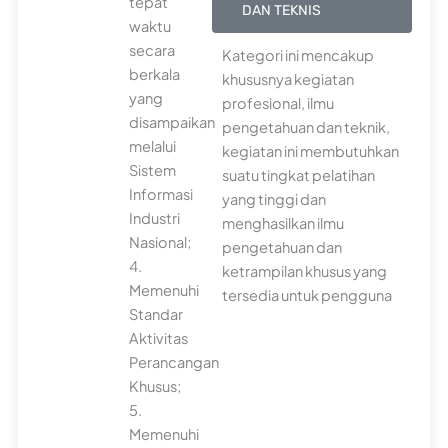
tepat
DAN TEKNIS
waktu
secara
Kategori ini mencakup
berkala
khususnya kegiatan
yang
profesional, ilmu
disampaikan
pengetahuan dan teknik,
melalui
kegiatan ini membutuhkan
Sistem
suatu tingkat pelatihan
Informasi
yang tinggi dan
Industri
menghasilkan ilmu
Nasional;
pengetahuan dan
4.
ketrampilan khusus yang
Memenuhi
tersedia untuk pengguna
Standar
Aktivitas
Perancangan
Khusus;
5.
Memenuhi