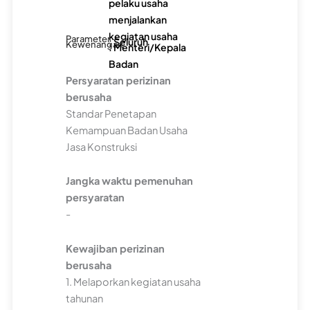
pelaku usaha
menjalankan
kegiatan usaha
Parameter
: Seluruh
Kewenangan
: Menteri/Kepala
Badan
Persyaratan perizinan
berusaha
Standar Penetapan
Kemampuan Badan Usaha
Jasa Konstruksi
Jangka waktu pemenuhan
persyaratan
-
Kewajiban perizinan
berusaha
1. Melaporkan kegiatan usaha
tahunan