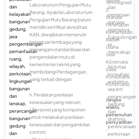
Terintegrasi)
Laboratorium Pengujian Mutu
dan
dan
2.
Barang. Apabila Laboratorium
kelayakan
pemetaan
Standar
Pengujian Mutu Barang belum
bangunan
dan jasa
Penetapan
memiliki sertifikat akreditasi
gedung,
sejenisnya.
Kemampuan
KAN, diwajibkan memenuhi
jasa
Subgolongan
Badan
ketentuan lembaga yang
pengembangan
ini
Usaha
menangani standardisasi dan
pemanfaatan
mencakup
Jasa
pengendalian mutu di
ruang,
: -
Konstruksi
kementerian teknis yang
wilayah,
Aktivitas
(Jasa
membidangi Perdagangan,
perkotaan,
konsultasi
Konsultansi
yang terkait dengan:
lingkungan
arsitektur,
Konstruksi)
bangunan
seperti
h. Peralatan penilaian
dan
perancangan
Jangka
kesesuaian yang relevan;
lanskap,
gedung
waktu
i. Personel yang kompeten
perancangan
dan
pemenuhan
untuk melakukan penilaian
bangunan
drafting,
persyaratan
kesesuaian dan pengambilan
gedung
perencanaan
-
contoh;
dan
perkotaan