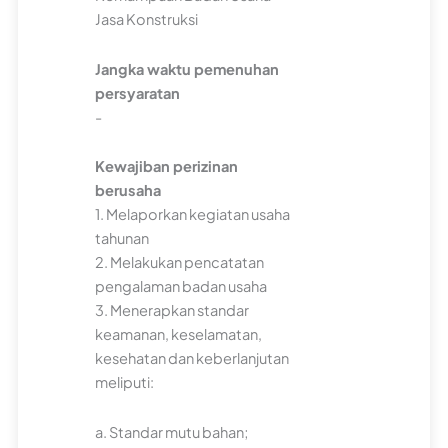
Jasa Konstruksi
Jangka waktu pemenuhan
persyaratan
-
Kewajiban perizinan
berusaha
1. Melaporkan kegiatan usaha
tahunan
2. Melakukan pencatatan
pengalaman badan usaha
3. Menerapkan standar
keamanan, keselamatan,
kesehatan dan keberlanjutan
meliputi:
a. Standar mutu bahan;