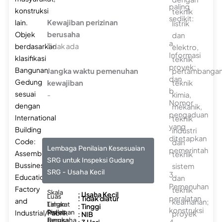
paling
konstruksi
teknik
sedikit:
lain.
Kewajiban perizinan
listrik
Objek
berusaha
dan
a.
berdasarkan
Tidak ada
elektro,
Informasi
klasifikasi
teknik
proyek;
Bangunan
Jangka waktu pemenuhan
pertambangan
dan
Gedung
kewajiban
teknik
b.
sesuai
-
kimia,
Nomor
dengan
mekanik,
pengaduan
International
teknik
yang
Building
industri
ditetapkan
Code:
dan
Lembaga Penilaian Kesesuaian
pemerintah
Assembly/Pertemuan;
teknik
SRG untuk Inspeksi Gudang
Bussiness/Bisnis;
sistem
SRG - Usaha Kecil
3.
Educational/Pendidikan;
dan
Pemenuhan
Factory
teknik
Skala
: Usaha Kecil
Luas
: Tidak diatur
peralatan
and
keamanan;
Lahan
Tingkat
: Tinggi
konstruksi
Industrial/Pabrik
Risiko
Perizinan
proyek
: NIB
Berusaha
Jangka