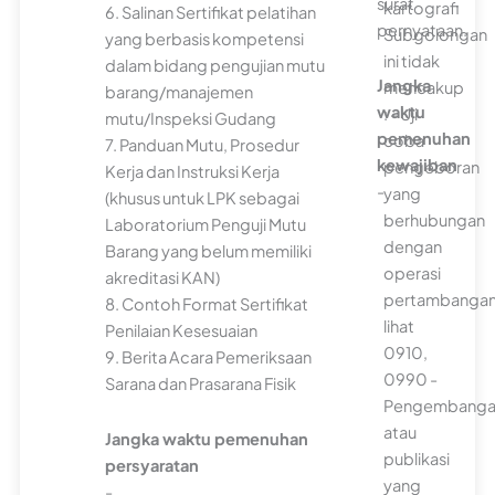
surat
kartografi
6. Salinan Sertifikat pelatihan
pernyataan.
Subgolongan
yang berbasis kompetensi
ini tidak
dalam bidang pengujian mutu
Jangka
mencakup
barang/manajemen
waktu
: - Uji
mutu/Inspeksi Gudang
pemenuhan
coba
7. Panduan Mutu, Prosedur
kewajiban
pengeboran
Kerja dan Instruksi Kerja
-
yang
(khusus untuk LPK sebagai
berhubungan
Laboratorium Penguji Mutu
dengan
Barang yang belum memiliki
operasi
akreditasi KAN)
pertambangan
8. Contoh Format Sertifikat
lihat
Penilaian Kesesuaian
0910,
9. Berita Acara Pemeriksaan
0990 -
Sarana dan Prasarana Fisik
Pengembanga
atau
Jangka waktu pemenuhan
publikasi
persyaratan
yang
-