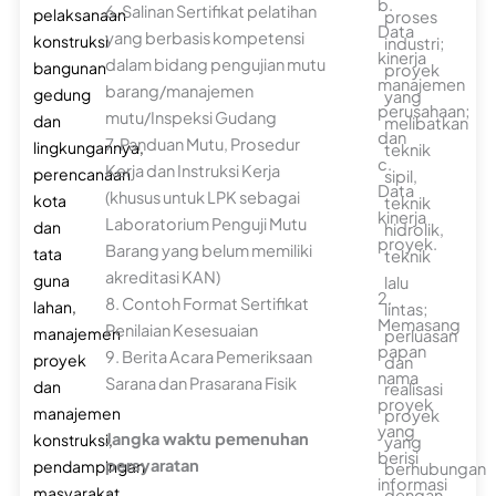
b.
6. Salinan Sertifikat pelatihan
pelaksanaan
proses
Data
yang berbasis kompetensi
konstruksi
industri;
kinerja
dalam bidang pengujian mutu
bangunan
proyek
manajemen
barang/manajemen
gedung
yang
perusahaan;
mutu/Inspeksi Gudang
dan
melibatkan
dan
7. Panduan Mutu, Prosedur
lingkungannya,
teknik
c.
Kerja dan Instruksi Kerja
perencanaan
sipil,
Data
(khusus untuk LPK sebagai
kota
teknik
kinerja
Laboratorium Penguji Mutu
dan
hidrolik,
proyek.
Barang yang belum memiliki
tata
teknik
akreditasi KAN)
guna
lalu
2.
8. Contoh Format Sertifikat
lahan,
lintas;
Memasang
Penilaian Kesesuaian
manajemen
perluasan
papan
9. Berita Acara Pemeriksaan
proyek
dan
nama
Sarana dan Prasarana Fisik
dan
realisasi
proyek
manajemen
proyek
yang
Jangka waktu pemenuhan
konstruksi,
yang
berisi
persyaratan
pendampingan
berhubungan
informasi
-
masyarakat,
dengan