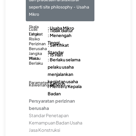
seperti site philosophy - Usaha
Mikro
Skala
: Usaha Mikro
Luas
: Tidak diatur
Lahan
Tingkat
: Menengah
Risiko
Tinggi
Perizinan
: Sertifikat
Berusaha
Standar
Jangka
: 15 Hari
Waktu
Masa
: Berlaku selama
Berlaku
pelaku usaha
menjalankan
kegiatan usaha
Parameter
: Seluruh
Kewenangan
: Menteri/Kepala
Badan
Persyaratan perizinan
berusaha
Standar Penetapan
Kemampuan Badan Usaha
Jasa Konstruksi