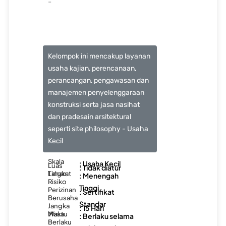
-
Kelompok ini mencakup layanan
usaha kajian, perencanaan,
perancangan, pengawasan dan
manajemen penyelenggaraan
konstruksi serta jasa nasihat
dan pradesain arsitektural
seperti site philosophy - Usaha
Kecil
Skala
: Usaha Kecil
Luas
: Tidak diatur
Lahan
Tingkat
: Menengah
Risiko
Tinggi
Perizinan
: Sertifikat
Berusaha
Standar
Jangka
: 15 Hari
Waktu
Masa
: Berlaku selama
Berlaku