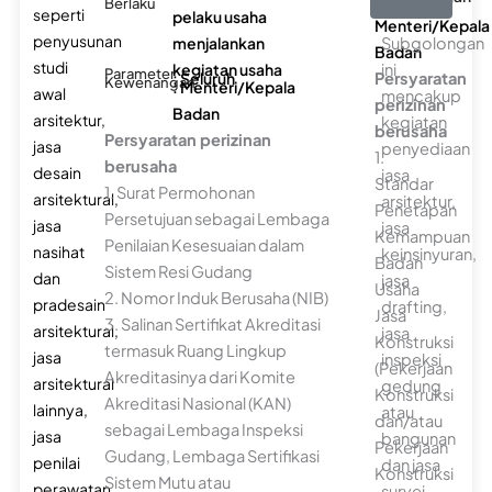
Berlaku
seperti
pelaku usaha
Menteri/Kepala
penyusunan
menjalankan
Subgolongan
Badan
studi
kegiatan usaha
ini
Parameter
: Seluruh
Persyaratan
Kewenangan
: Menteri/Kepala
awal
mencakup
perizinan
Badan
arsitektur,
kegiatan
berusaha
Persyaratan perizinan
jasa
penyediaan
1.
berusaha
desain
jasa
Standar
1. Surat Permohonan
arsitektural,
arsitektur,
Penetapan
Persetujuan sebagai Lembaga
jasa
jasa
Kemampuan
Penilaian Kesesuaian dalam
nasihat
keinsinyuran,
Badan
Sistem Resi Gudang
dan
jasa
Usaha
2. Nomor Induk Berusaha (NIB)
pradesain
drafting,
Jasa
3. Salinan Sertifikat Akreditasi
arsitektural,
jasa
Konstruksi
termasuk Ruang Lingkup
jasa
inspeksi
(Pekerjaan
Akreditasinya dari Komite
arsitektural
gedung
Konstruksi
Akreditasi Nasional (KAN)
lainnya,
atau
dan/atau
sebagai Lembaga Inspeksi
jasa
bangunan
Pekerjaan
Gudang, Lembaga Sertifikasi
penilai
dan jasa
Konstruksi
Sistem Mutu atau
perawatan
survei