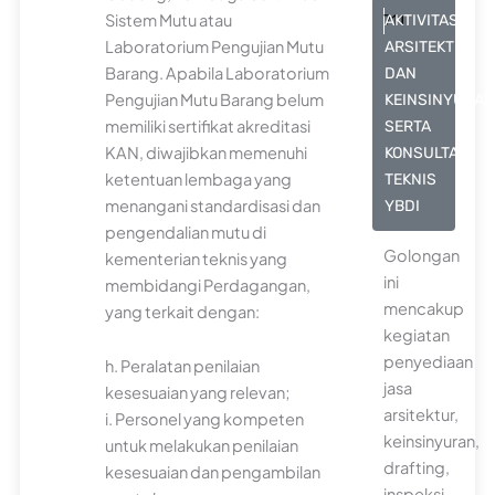
Sistem Mutu atau
711
AKTIVITAS
Laboratorium Pengujian Mutu
ARSITEKTUR
Barang. Apabila Laboratorium
DAN
Pengujian Mutu Barang belum
KEINSINYURA
memiliki sertifikat akreditasi
SERTA
KAN, diwajibkan memenuhi
KONSULTASI
ketentuan lembaga yang
TEKNIS
menangani standardisasi dan
YBDI
pengendalian mutu di
Golongan
kementerian teknis yang
ini
membidangi Perdagangan,
mencakup
yang terkait dengan:
kegiatan
penyediaan
h. Peralatan penilaian
jasa
kesesuaian yang relevan;
arsitektur,
i. Personel yang kompeten
keinsinyuran,
untuk melakukan penilaian
drafting,
kesesuaian dan pengambilan
inspeksi