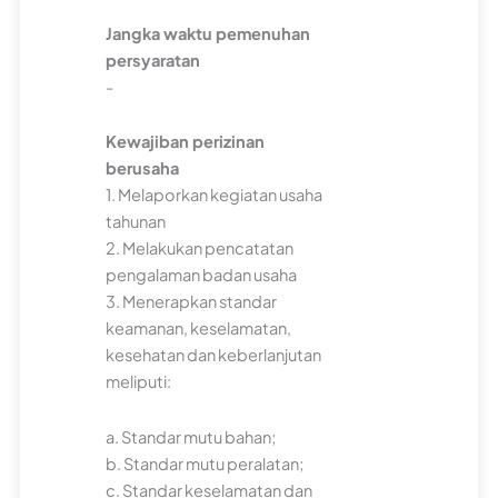
Jangka waktu pemenuhan
persyaratan
-
Kewajiban perizinan
berusaha
1. Melaporkan kegiatan usaha
tahunan
2. Melakukan pencatatan
pengalaman badan usaha
3. Menerapkan standar
keamanan, keselamatan,
kesehatan dan keberlanjutan
meliputi:
a. Standar mutu bahan;
b. Standar mutu peralatan;
c. Standar keselamatan dan