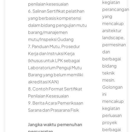
kegiatan
penilaian kesesuaian
perancangan
6. Salinan Sertifikat pelatihan
yang
yang berbasis kompetensi
mencakup
dalam bidang pengujian mutu
arsitektur
barang/manajemen
landscape,
mutu/Inspeksi Gudang
permesinan
7. Panduan Mutu, Prosedur
dan
Kerja dan Instruksi Kerja
berbagai
(khusus untuk LPK sebagai
bidang
Laboratorium Penguji Mutu
teknik
Barang yang belum memiliki
mesin.
akreditasi KAN)
Golongan
8. Contoh Format Sertifikat
ini
Penilaian Kesesuaian
mencakup
9. Berita Acara Pemeriksaan
kegiatan
Sarana dan Prasarana Fisik
perluasan
proyek
Jangka waktu pemenuhan
berbagai
persyaratan