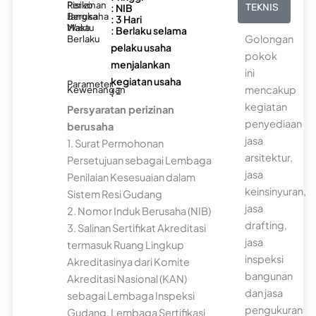
Risiko
Perizinan
: NIB
TEKNIS
Berusaha
Jangka
: 3 Hari
Waktu
Masa
: Berlaku selama
Golongan
Berlaku
pelaku usaha
pokok
menjalankan
ini
kegiatan usaha
Parameter
: -
mencakup
Kewenangan
: -
kegiatan
Persyaratan perizinan
penyediaan
berusaha
jasa
1. Surat Permohonan
arsitektur,
Persetujuan sebagai Lembaga
jasa
Penilaian Kesesuaian dalam
keinsinyuran,
Sistem Resi Gudang
jasa
2. Nomor Induk Berusaha (NIB)
drafting,
3. Salinan Sertifikat Akreditasi
jasa
termasuk Ruang Lingkup
inspeksi
Akreditasinya dari Komite
bangunan
Akreditasi Nasional (KAN)
dan jasa
sebagai Lembaga Inspeksi
pengukuran
Gudang, Lembaga Sertifikasi