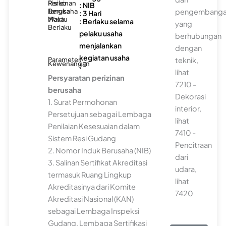
Risiko
Perizinan
: NIB
Berusaha
Jangka
pengembang
: 3 Hari
Waktu
Masa
: Berlaku selama
yang
Berlaku
pelaku usaha
berhubungan
menjalankan
dengan
kegiatan usaha
Parameter
teknik,
: -
Kewenangan
: -
lihat
Persyaratan perizinan
7210 -
berusaha
Dekorasi
1. Surat Permohonan
interior,
Persetujuan sebagai Lembaga
lihat
Penilaian Kesesuaian dalam
7410 -
Sistem Resi Gudang
Pencitraan
2. Nomor Induk Berusaha (NIB)
dari
3. Salinan Sertifikat Akreditasi
udara,
termasuk Ruang Lingkup
lihat
Akreditasinya dari Komite
7420
Akreditasi Nasional (KAN)
sebagai Lembaga Inspeksi
Gudang, Lembaga Sertifikasi