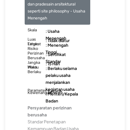
dan pradesain arsitektural
seperti site philosophy - Usaha
Menengah
Skala
: Usaha
Menengah
Luas
: Tidak diatur
Lahan
Tingkat
: Menengah
Risiko
Tinggi
Perizinan
: Sertifikat
Berusaha
Standar
Jangka
: 15 Hari
Waktu
Masa
: Berlaku selama
Berlaku
pelaku usaha
menjalankan
kegiatan usaha
Parameter
: Seluruh
Kewenangan
: Menteri/Kepala
Badan
Persyaratan perizinan
berusaha
Standar Penetapan
Kemampuan Badan Usaha