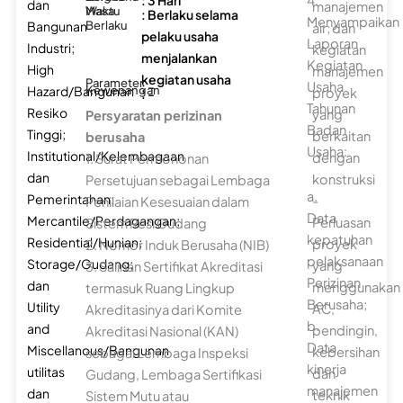
: 3 Hari
4.
dan
manajemen
Waktu
Masa
: Berlaku selama
Menyampaikan
Bangunan
Berlaku
air; dan
pelaku usaha
Laporan
Industri;
kegiatan
menjalankan
Kegiatan
High
manajemen
kegiatan usaha
Parameter
: -
Usaha
Hazard/Bangunan
Kewenangan
proyek
: -
Tahunan
Resiko
yang
Persyaratan perizinan
Badan
Tinggi;
berkaitan
berusaha
Usaha:
Institutional/Kelembagaan
dengan
1. Surat Permohonan
dan
konstruksi
Persetujuan sebagai Lembaga
a.
Pemerintahan;
-
Penilaian Kesesuaian dalam
Data
Mercantile/Perdagangan;
Perluasan
Sistem Resi Gudang
kepatuhan
Residential/Hunian;
proyek
2. Nomor Induk Berusaha (NIB)
pelaksanaan
Storage/Gudang;
yang
3. Salinan Sertifikat Akreditasi
Perizinan
dan
menggunakan
termasuk Ruang Lingkup
Berusaha;
Utility
AC,
Akreditasinya dari Komite
b.
and
pendingin,
Akreditasi Nasional (KAN)
Data
Miscellanous/Bangunan
kebersihan
sebagai Lembaga Inspeksi
kinerja
utilitas
dan
Gudang, Lembaga Sertifikasi
manajemen
dan
teknik
Sistem Mutu atau