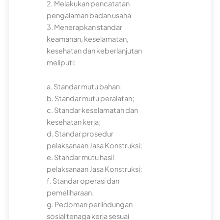
2. Melakukan pencatatan
pengalaman badan usaha
3. Menerapkan standar
keamanan, keselamatan,
kesehatan dan keberlanjutan
meliputi:
a. Standar mutu bahan;
b. Standar mutu peralatan;
c. Standar keselamatan dan
kesehatan kerja;
d. Standar prosedur
pelaksanaan Jasa Konstruksi;
e. Standar mutu hasil
pelaksanaan Jasa Konstruksi;
f. Standar operasi dan
pemeliharaan.
g. Pedoman perlindungan
sosial tenaga kerja sesuai