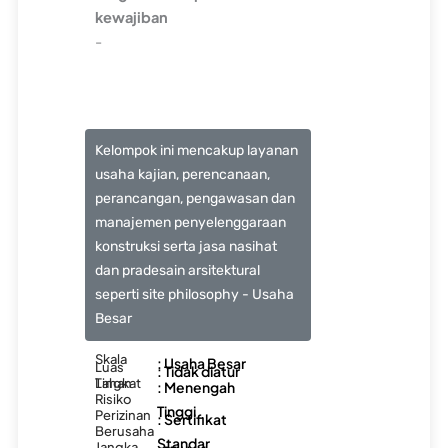
kewajiban
-
Kelompok ini mencakup layanan
usaha kajian, perencanaan,
perancangan, pengawasan dan
manajemen penyelenggaraan
konstruksi serta jasa nasihat
dan pradesain arsitektural
seperti site philosophy - Usaha
Besar
Skala
: Usaha Besar
Luas
: Tidak diatur
Lahan
Tingkat
: Menengah
Risiko
Tinggi
Perizinan
: Sertifikat
Berusaha
Standar
Jangka