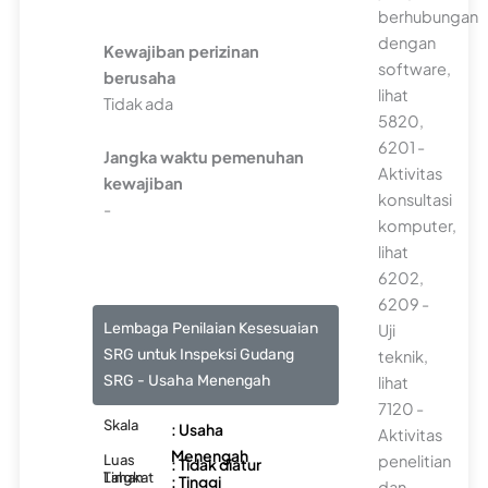
berhubungan
dengan
Kewajiban perizinan
software,
berusaha
lihat
Tidak ada
5820,
6201 -
Jangka waktu pemenuhan
Aktivitas
kewajiban
konsultasi
-
komputer,
lihat
6202,
6209 -
Lembaga Penilaian Kesesuaian
Uji
SRG untuk Inspeksi Gudang
teknik,
SRG - Usaha Menengah
lihat
7120 -
Skala
: Usaha
Aktivitas
Menengah
Luas
penelitian
: Tidak diatur
Lahan
Tingkat
: Tinggi
dan