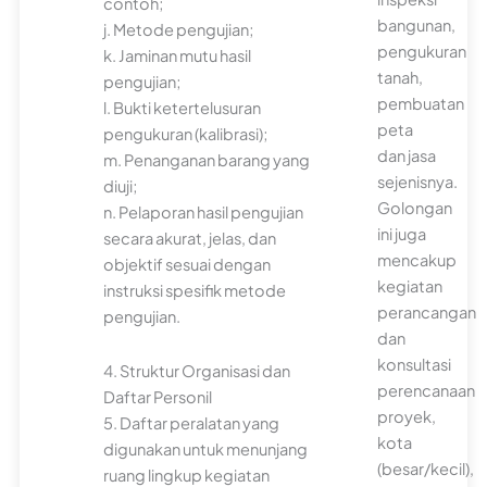
contoh;
bangunan,
j. Metode pengujian;
pengukuran
k. Jaminan mutu hasil
tanah,
pengujian;
pembuatan
l. Bukti ketertelusuran
peta
pengukuran (kalibrasi);
dan jasa
m. Penanganan barang yang
sejenisnya.
diuji;
Golongan
n. Pelaporan hasil pengujian
ini juga
secara akurat, jelas, dan
mencakup
objektif sesuai dengan
kegiatan
instruksi spesifik metode
perancangan
pengujian.
dan
konsultasi
4. Struktur Organisasi dan
perencanaan
Daftar Personil
proyek,
5. Daftar peralatan yang
kota
digunakan untuk menunjang
(besar/kecil),
ruang lingkup kegiatan