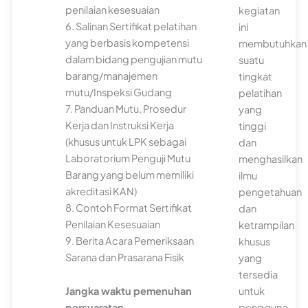
penilaian kesesuaian
kegiatan
6. Salinan Sertifikat pelatihan
ini
yang berbasis kompetensi
membutuhkan
dalam bidang pengujian mutu
suatu
barang/manajemen
tingkat
mutu/Inspeksi Gudang
pelatihan
7. Panduan Mutu, Prosedur
yang
Kerja dan Instruksi Kerja
tinggi
(khusus untuk LPK sebagai
dan
Laboratorium Penguji Mutu
menghasilkan
Barang yang belum memiliki
ilmu
akreditasi KAN)
pengetahuan
8. Contoh Format Sertifikat
dan
Penilaian Kesesuaian
ketrampilan
9. Berita Acara Pemeriksaan
khusus
Sarana dan Prasarana Fisik
yang
tersedia
untuk
Jangka waktu pemenuhan
pengguna
persyaratan