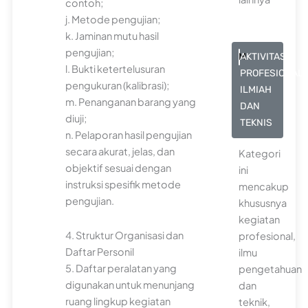
contoh;
j. Metode pengujian;
k. Jaminan mutu hasil
pengujian;
M
AKTIVITAS
l. Bukti ketertelusuran
PROFESIONAL,
pengukuran (kalibrasi);
ILMIAH
m. Penanganan barang yang
DAN
diuji;
TEKNIS
n. Pelaporan hasil pengujian
secara akurat, jelas, dan
Kategori
objektif sesuai dengan
ini
instruksi spesifik metode
mencakup
pengujian.
khususnya
kegiatan
4. Struktur Organisasi dan
profesional,
Daftar Personil
ilmu
5. Daftar peralatan yang
pengetahuan
digunakan untuk menunjang
dan
ruang lingkup kegiatan
teknik,