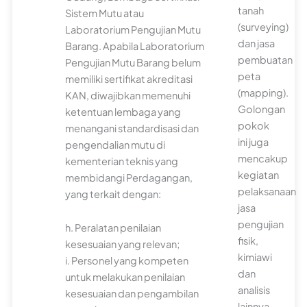
tanah
Sistem Mutu atau
(surveying)
Laboratorium Pengujian Mutu
dan jasa
Barang. Apabila Laboratorium
pembuatan
Pengujian Mutu Barang belum
peta
memiliki sertifikat akreditasi
(mapping).
KAN, diwajibkan memenuhi
Golongan
ketentuan lembaga yang
pokok
menangani standardisasi dan
ini juga
pengendalian mutu di
mencakup
kementerian teknis yang
kegiatan
membidangi Perdagangan,
pelaksanaan
yang terkait dengan:
jasa
pengujian
h. Peralatan penilaian
fisik,
kesesuaian yang relevan;
kimiawi
i. Personel yang kompeten
dan
untuk melakukan penilaian
analisis
kesesuaian dan pengambilan
lainnya