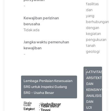
fasilitas
-
dan
yang
Kewajiban perizinan
berhubungan
berusaha
dengan
Tidak ada
kegiatan
pengukuran
Jangka waktu pemenuhan
tanah
kewajiban
geologi
-
71
AKTIVITAS
ARSITEKTUR
Lembaga Penilaian Kesesuaian
DAN
SRG untuk Inspeksi Gudang
KEINSINYURAN
SRG - Usaha Besar
ANALISIS
DAN
Skala
: Usaha Besar
Luas
: Tidak diatur
UJI
Lahan
Tingkat
: Tinggi