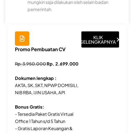
mungkin saja dilakukan oleh selain badan
pemerintah.
KLIK
SELENGKAPNYA
Promo Pembuatan CV
Rp. 3.950.000
Rp. 2.699.000
Dokumen lengkap :
AKTA, SK, SKT, NPWP DOMISILI,
NIB RBA, IJIN USAHA, API
Bonus Gratis:
- Tersedia Paket Gratis Virtual
Office 1 Tahun s/d 5 Tahun
- Gratis Laporan Keuangan &