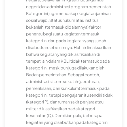
negeri dan administrasi program pemerintah.
Kategori ini juga mencakup kegiatan jaminan
sosial wajib. Status hukum atau institusi
bukanlah, (termasuk didalamnya) faktor
penentu bagi suatu kegiatan termasuk
kategori ini dari pada kegiatan yang sudah
disebutkan sebelumnya. Hal ini dimaksudkan
bahwa kegiatan yang diklasifikasikan di
tempat lain dalam KBLI tidak termasuk pada
kategori ini, meskipun juga dilakukan oleh
Badan pemerintahan. Sebagai contoh,
administrasi sistem sekolah (peraturan,
pemeriksaan, dan kurikulum) termasuk pada
kategori ini, tetapi pengajaran itu sendiri tidak
(kategori P), dan rumah sakit penjara atau
militer diklasifikasikan pada kategori
kesehatan (Q). Demikian pula, beberapa
kegiatan yang disebutkan pada kategori ini