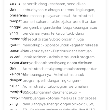
sarana
seperti bidang kesehatan, pendidikan,
dan
kebudayaan, olahraga, rekreasi, lingkungan,
prasarana
perumahan, pelayanan sosial - Administrasi
tempat
pemerintahan untuk kebijakan penelitian dan
tinggal
pengembangan dan lembaga keuangan atau
yang
pendanaan yang terkait untuk bidang
memenuhi
tersebut di atas Subgolongan ini juga
syarat
mencakup : - Sponsor untuk kegiatan rekreasi
perumahan,
dan kebudayaan - Distribusi dana bantuan
seperti
untuk seniman - Administrasi untuk program
kebersihan
penyediaan air bersih yang dapat diminum -
dan
Administrasi untuk pengumpulan sampah dan
keindahan,
pembuangannya - Administrasi untuk
dengan
program perlindungan lingkungan -
tujuan
Administrasi untuk program perumahan
menjadikan
Subgolongan ini tidak mencakup : -
masyarakat
Pembuangan kotoran (melalui air) dan proses
yang
daur ulangnya, lihat golongan pokok 37, 38,
sehat
39 - Kegiatan jaminan sosial wajib, lihat 8430 -