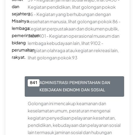
dan
Kegiatan pendidikan, lihat golongan pokok
sejahtera.
85 - Kegiatan yang berhubungan dengan
Misalnya
kesehatan manusia, lihat golongan pokok 86 -
lembaga
Kegiatan perpustakaan dan dokumen publik,
pemerintahan
lihat 9101 - Kegiatan operasional museum dan
bidang
lembaga kebudayaan lain, lihat 9102 -
perumahan
Kegiatan olahraga atau kegiatan rekreasi lain,
rakyat.
lihat golongan pokok 93
841
ADMINISTRASI PEMERINTAHAN DAN
KEBIJAKAN EKONOMI DAN SOSIAL
Golongan ini mencakup keamanan dan
keselamatan umum, peraturan mengenai
kegiatan penyediaan pelayanan kesehatan,
pendidikan, kebudayaan dan pelayanan sosial
lain termasuk jaminan sosial dan hubungan