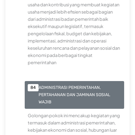
usaha dan kontribusi yang membuat kegiatan
usaha menjadi lebih efisien sebagai bagian
dari administrasi badan pemerintah baik
eksekutif maupun legislatif, termasuk
pengelolaan fiskal, budget dan kebijakan,
implementasi, administrasi dan operasi
keseluruhan rencana dan pelayanan sosial dan
ekonomi pada berbagai tingkat
pemerintahan
84
ADMINISTRASI PEMERINTAHAN,
PERTAHANAN DAN JAMINAN SOSIAL
WAJIB
Golongan pokok ini mencakup kegiatan yang
termasuk dalam administrasi pemerintahan,
kebijakan ekonomi dan sosial, hubungan luar