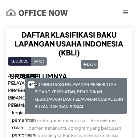
Lewati
ke
konten
DAFTAR KLASIFIKASI BAKU
LAPANGAN USAHA INDONESIA
(KBLI)
KBLI 2020
84123
Back
URAIAN
SEBELUMNYA
ADMINISTRASI
84123
PELAYANAN
–
8412
ADMINISTRASI PELAYANAN PEMERINTAH
PEMERINTAH
Kelompok
BIDANG KESEHATAN, PENDIDIKAN,
BIDANG
ini
KEBUDAYAAN DAN PELAYANAN SOSIAL LAIN
PERUMAHAN
mencakup
BUKAN JAMINAN SOSIAL
kegiatan
pemerintah
Subgolongan ini mencakup : - Administrasi
dalam
pemerintahan untuk program yang bertujuan
pembinaan
untuk meningkatkan kesejahteraan manusia,