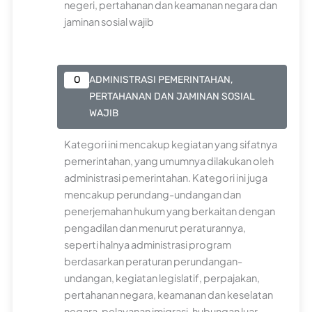
negeri, pertahanan dan keamanan negara dan
jaminan sosial wajib
O
ADMINISTRASI PEMERINTAHAN,
PERTAHANAN DAN JAMINAN SOSIAL
WAJIB
Kategori ini mencakup kegiatan yang sifatnya
pemerintahan, yang umumnya dilakukan oleh
administrasi pemerintahan. Kategori ini juga
mencakup perundang-undangan dan
penerjemahan hukum yang berkaitan dengan
pengadilan dan menurut peraturannya,
seperti halnya administrasi program
berdasarkan peraturan perundangan-
undangan, kegiatan legislatif, perpajakan,
pertahanan negara, keamanan dan keselatan
negara, pelayanan imigrasi, hubungan luar